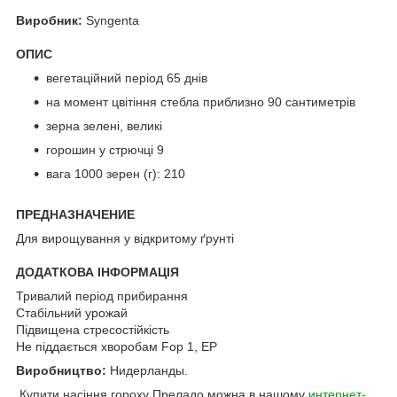
Виробник:
Syngenta
ОПИС
вегетаційний період 65 днів
на момент цвітіння стебла приблизно 90 сантиметрів
зерна зелені, великі
горошин у стрючці 9
вага 1000 зерен (г): 210
ПРЕДНАЗНАЧЕНИЕ
Для вирощування у відкритому ґрунті
ДОДАТКОВА ІНФОРМАЦІЯ
Тривалий період прибирання
Стабільний урожай
Підвищена стресостійкість
Не піддається хворобам Fop 1, ЕР
Виробництво:
Нидерланды.
Купити насіння гороху Преладо можна в нашому
интернет-