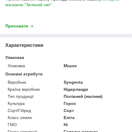
магазине "Зелений світ"
.
Приховати
Характеристики
Упаковка
Упаковка
Мішок
Основні атрибути
Виробник
Syngenta
Країна виробник
Нідерланди
Тип продукції
Посівний (насіння)
Культура
Горох
Сорт/Гібрид
Сорт
Класс семян
Еліта
ГМО
Ні
Група стиглості
Середньостигла