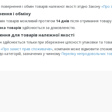
 повернення і обмін товарів належної якості згідно Закону
«Про 
ення і обміну
мін товарів можливий протягом
14 днів
після отримання товару
вка товарів
здійснюється за домовленістю.
ння для товарів належної якості
н здійснюється тільки при збереженні цілісності упаковки та тов
у
«Про захист прав споживачів»
, компанія може відмовити спожива
до категорій, зазначених у чинному
Переліку непродовольчих тов