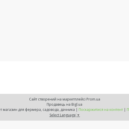
Сайт створений на маркетплейсі
Prom.ua
Продавець на Bigl.ua
ZELENSVIT.COM — інтернет магазин для фермера, садовода, дачника |
Поскаржитися на контент
|
П
Select Language
▼