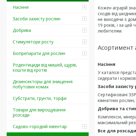
Насіння
Кожен аграрій зна
сходів від шкідни
Засоби захисту рослин
не виходячи з до
19 років, і за це
Добрива
любителям.
Стимулятори росту
Асортимент 
Біопрепарати для рослин
Насіння
Родентициди від мишей, щурів,
кошти від кротів
У каталозі предст
сидерати і кормов
Дезинсекторы для знищення
Засоби захисту 
побутових комах
Сертифіковані ЗЗР 
Субстрати, грунти, торфи
кімнатних рослин, 
Добрива та сти
Товари для вирощування
розсади
Комплексні, мінера
максимальний рез
Садово-городній інвентар
Все для розсад