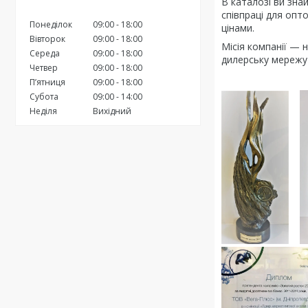
В каталозі ви знай
співпраці для опт
Понеділок
09:00
18:00
цінами.
Вівторок
09:00
18:00
Місія компанії — 
Середа
09:00
18:00
дилерську мережу 
Четвер
09:00
18:00
Пʼятниця
09:00
18:00
Субота
09:00
14:00
Неділя
Вихідний