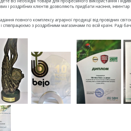
дете всі необхідні товари для професійного використання і індиві
ових і роздрібних клієнтів дозволяють придбати насіння, інвент
надання повного комплексу аграрної продукції від провідних світ
і співпрацюємо з роздрібними магазинами по всій країні. Раді бач