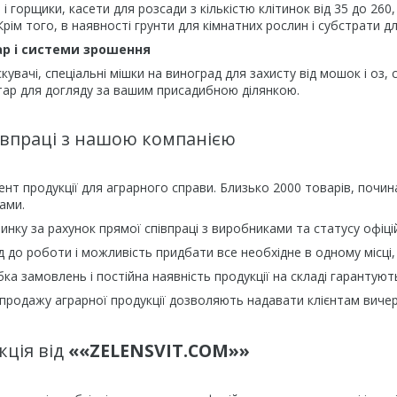
і горщики, касети для розсади з кількістю клітинок від 35 до 260,
Крім того, в наявності грунти для кімнатних рослин і субстрати 
ар і системи зрошення
кувачі, спеціальні мішки на виноград для захисту від мошок і о
тар для догляду за вашим присадибною ділянкою.
івпраці з нашою компанією
т продукції для аграрного справи. Близько 2000 товарів, почин
ами.
ринку за рахунок прямої співпраці з виробниками та статусу офіці
д до роботи і можливість придбати все необхідне в одному місці,
а замовлень і постійна наявність продукції на складі гарантуют
в продажу аграрної продукції дозволяють надавати клієнтам виче
кція від
««ZELENSVIT.COM»»