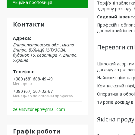
Акційна пропозиція
Торф'яні таблетки 
здорову розсаду. 
Садовий інвент
Контакти
Професійні обприс
допоміжний інвен
Дніпропетровська обл., місто
Переваги сп
Дніпро, ВУЛИЦЯ КУТУЗОВА,
будинок 16, квартира 7, Дніпро,
Україна
Широкий асортимен
догляду за рослин
Найнижчі ціни на 
+380 (68) 688-49-49
Менеджер
Комплексний підхі
+380 (67) 567-32-67
Оперативна обробк
Менеджер по оптовым продажам
19 років досвіду 
zelensvitdnepr@gmail.com
Якісна проду
Графік роботи