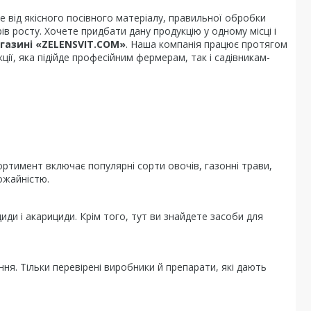
ле від якісного посівного матеріалу, правильної обробки
ів росту. Хочете придбати дану продукцію у одному місці і
газині «ZELENSVIT.COM»
. Наша компанія працює протягом
ії, яка підійде професійним фермерам, так і садівникам-
сортимент включає популярні сорти овочів, газонні трави,
рожайністю.
циди і акарициди. Крім того, тут ви знайдете засоби для
ання. Тільки перевірені виробники й препарати, які дають