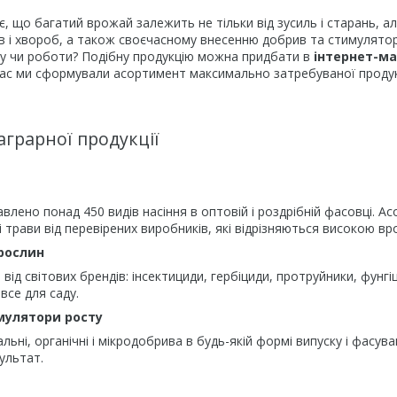
є, що багатий врожай залежить не тільки від зусиль і старань, а
ків і хвороб, а також своєчасному внесенню добрив та стимулятор
му чи роботи? Подібну продукцію можна придбати в
інтернет-ма
й час ми сформували асортимент максимально затребуваної продукц
аграрної продукції
авлено понад 450 видів насіння в оптовій і роздрібній фасовці. А
і трави від перевірених виробників, які відрізняються високою в
рослин
від світових брендів: інсектициди, гербіциди, протруйники, фунгі
все для саду.
мулятори росту
льні, органічні і мікродобрива в будь-якій формі випуску і фасув
ультат.
и