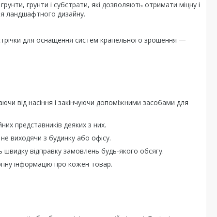
 грунти, грунти і субстрати, які дозволяють отримати міцну і
для ландшафтного дизайну.
з, стрічки для оснащення систем крапельного зрошення —
аючи від насіння і закінчуючи допоміжними засобами для
йних представників деяких з них.
 не виходячи з будинку або офісу.
ь швидку відправку замовлень будь-якого обсягу.
рпну інформацію про кожен товар.