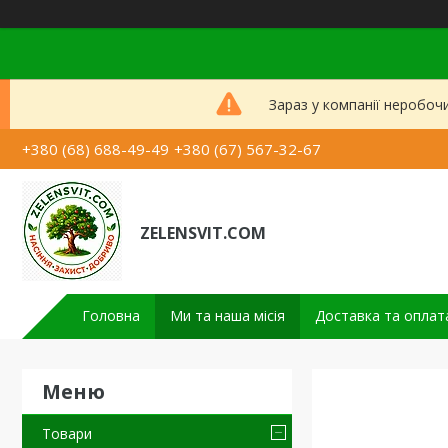
Зараз у компанії неробоч
+380 (68) 688-49-49
+380 (67) 567-32-67
ZELENSVIT.COM
Головна
Ми та наша місія
Доставка та оплат
Товари