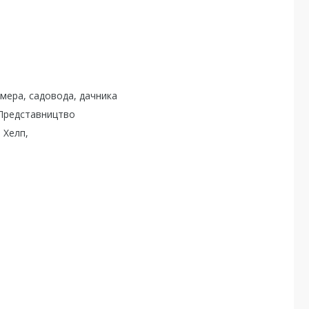
мера, садовода, дачника
 Представництво
 Хелп,