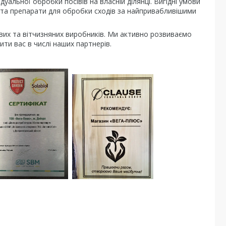
дуальної обробки посівів на власній ділянці. Вигідні умови
ар та препарати для обробки сходів за найпривабливішими
ових та вітчизняних виробників. Ми активно розвиваємо
ити вас в числі наших партнерів.