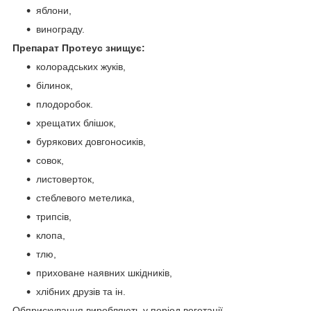
яблони,
винограду.
Препарат Протеус знищує:
колорадських жуків,
білинок,
плодоробок.
хрещатих блішок,
бурякових довгоносиків,
совок,
листоверток,
стеблевого метелика,
трипсів,
клопа,
тлю,
приховане наявних шкідників,
хлібних друзів та ін.
Обприскування виробляють у період вегетації,