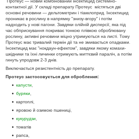
Протеус — новий комбінований інсектицид системно-
контактної дії. У складі препарату Протеус містяться дві
основні речовини — дельтометрин і тіакклоприд. Інсектицид
проникає в рослину в напрямку "знизу-вгору" і потім
надходить у нові пагони. Завдяки олійній дисперсії, яка під
час обприскування покриває тонкою плівкою оброблювану
рослину, активні речовини міцно утримуються на листі. Тому
Протеус має тривалий термін дії та не змивається опадками.
Інсектицид має "нокдаун-ефектом", завдяки якому комахи-
шкідники та їхні личинки отримують миттєвий параліч, а потім
гинуть упродовж 2-3 днів.
Виключається резистентність до препарату.
Протеус
застосовується для оброблення:
капусти
,
буряки
,
картоплі,
яровою й озимою пшениці,
кукурудзи
,
томатів
рапса,