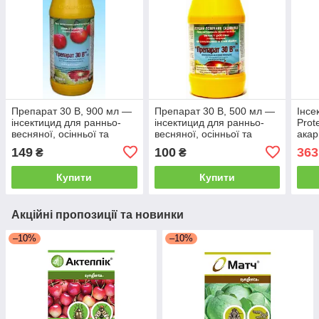
Препарат 30 В, 900 мл —
Препарат 30 В, 500 мл —
Інсе
інсектицид для ранньо-
інсектицид для ранньо-
Prot
весняної, осінньої та
весняної, осінньої та
ака
літньої обробки саду від
літньої обробки саду від
149
100
363
₴
₴
шкідників
шкідників
Купити
Купити
Акційні пропозиції та новинки
–10%
–10%