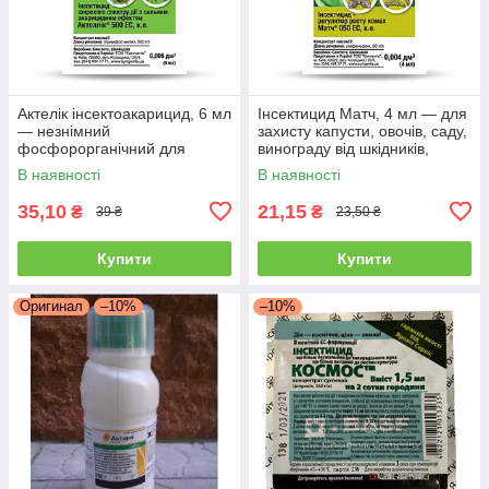
Актелік інсектоакарицид, 6 мл
Інсектицид Матч, 4 мл — для
— незнімний
захисту капусти, овочів, саду,
фосфорорганічний для
винограду від шкідників,
знищення шкідників,
В наявності
В наявності
Syngenta
35,10
21,15
₴
₴
39 ₴
23,50 ₴
Купити
Купити
Оригинал
–10%
–10%