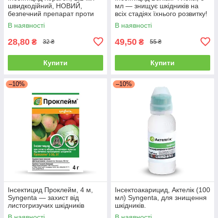
швидкодійний, НОВИЙ,
мл — знищує шкідників на
безпечний препарат проти
всіх стадіях їхнього розвитку!
плодорубки та коларадського
В наявності
В наявності
жука
28,80
49,50
₴
₴
32 ₴
55 ₴
Купити
Купити
–10%
–10%
Інсектицид Проклейм, 4 м,
Інсектоакарицид, Актелік (100
Syngenta — захист від
мл) Syngenta, для знищення
листогризучих шкідників
шкідників.
В наявності
В наявності