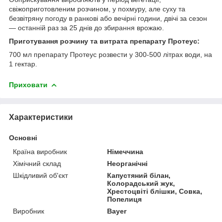
свіжоприготовленим розчином, у похмуру, але суху та
безвітряну погоду в ранкові або вечірні години, двічі за сезон
— останній раз за 25 днів до збирання врожаю.
Приготування розчину та витрата препарату Протеус:
700 мл препарату Протеус розвести у 300-500 літрах води, на
1 гектар.
Приховати
Характеристики
Основні
Країна виробник
Німеччина
Хімічний склад
Неорганічні
Шкідливий об'єкт
Капустяний білан,
Колорадський жук,
Хрестоцвіті блішки, Совка,
Попелиця
Виробник
Bayer