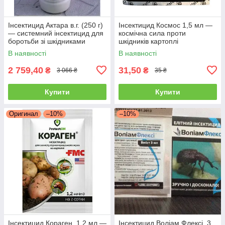
Інсектицид Актара в.г. (250 г)
Інсектицид Космос 1,5 мл —
— системний інсектицид для
космічна сила проти
боротьби зі шкідниками
шкідників картоплі
овочів і саду
(колорадський жук, дрот, тля)
В наявності
В наявності
2 759,40
31,50
₴
₴
3 066 ₴
35 ₴
Купити
Купити
Оригинал
–10%
–10%
Інсектицид Кораген, 1,2 мл —
Інсектицид Воліам Флексі, 3