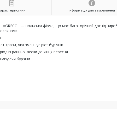
арактеристики
Інформація для замовлення
1. AGRECOL — польська фірма, що має багаторічний досвід виро
рослинами.
.
ст трави, яка зменшує ріст бур'янів.
іод із ранньої весни до кінця вересня.
імізуючи бур'яни.