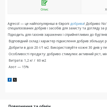
Опис
Х
Agrecol — це найпопулярніші в Європі
добрива
! Добриво No
спеціалізованих добрив і засобів для захисту та догляду за 
Підходить для газонів заражених і сприйнятливих до бур'янів
Відповідний склад і характер підкислення добрив збільшує рі
Добрити в дозі 20 г/1 м2. Використовуйте кожні 30 днів у пер
Особливості продукту: добриво стимулює активний ріст, мін
Витрата: 1,2 кг / 60 м2
Азот — 15%
Повернення та обмін