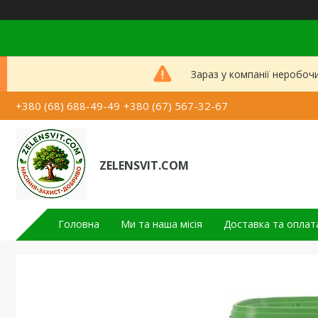
Зараз у компанії неробоч
+380 (68) 688-49-49
+380 (67) 567-32-67
ZELENSVIT.COM
Головна
Ми та наша місія
Доставка та оплат