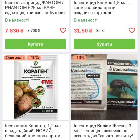
Інсекто-акарицид ФАНТОМ /
Інсектицид Космос 1,5 мл —
PHANTOM 625 мл BASF —
космічна сила проти
від кліщів, трипсів і побутових
шкідників картоплі
шкідників
(колорадський жук, дрот, тля)
В наявності
В наявності
7 830
31,50
₴
₴
8 700 ₴
35 ₴
Купити
Купити
Оригинал
–10%
–10%
Інсектицид Кораген, 1,2 мл —
Інсектицид Воліам Флексі, 3
швидкодійний, НОВИЙ,
мл — знищує шкідників на
безпечний препарат проти
всіх стадіях їхнього розвитку!