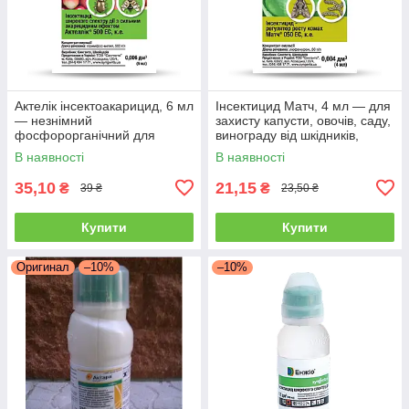
Актелік інсектоакарицид, 6 мл
Інсектицид Матч, 4 мл — для
— незнімний
захисту капусти, овочів, саду,
фосфорорганічний для
винограду від шкідників,
знищення шкідників,
В наявності
В наявності
Syngenta
35,10
21,15
₴
₴
39 ₴
23,50 ₴
Купити
Купити
Оригинал
–10%
–10%