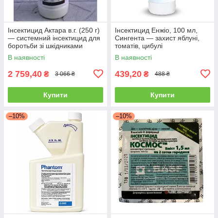
Інсектицид Актара в.г. (250 г)
Інсектицид Енжіо, 100 мл,
— системний інсектицид для
Сингента — захист яблуні,
боротьби зі шкідниками
томатів, цибулі
овочів і саду
В наявності
В наявності
2 759,40
439,20
₴
₴
3 066 ₴
488 ₴
Купити
Купити
–10%
–10%