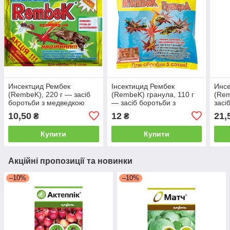
Инсектцид Рембек
Інсектицид Рембек
Инсе
(RembeK), 220 г — засіб
(RembeK) гранула, 110 г
(Rem
боротьби з медведкою
— засіб боротьби з
засі
медведкою
мед
10,50
12
21,
₴
₴
Купити
Купити
Акційні пропозиції та новинки
–10%
–10%