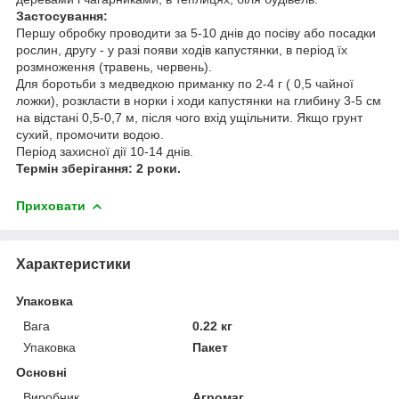
Застосування:
Першу обробку проводити за 5-10 днів до посіву або посадки
рослин, другу - у разі появи ходів капустянки, в період їх
розмноження (травень, червень).
Для боротьби з медведкою приманку по 2-4 г ( 0,5 чайної
ложки), розкласти в норки і ходи капустянки на глибину 3-5 см
на відстані 0,5-0,7 м, після чого вхід ущільнити. Якщо грунт
сухий, промочити водою.
Період захисної дії 10-14 днів.
Термін зберігання: 2 роки.
Приховати
Характеристики
Упаковка
Вага
0.22 кг
Упаковка
Пакет
Основні
Виробник
Агромаг