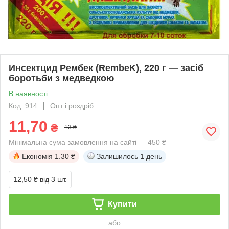
Инсектцид Рембек (RembeK), 220 г — засіб
боротьби з медведкою
В наявності
Код: 914
Опт і роздріб
11,70
₴
13 ₴
Мінімальна сума замовлення на сайті — 450 ₴
Економія
1.30 ₴
Залишилось
1 день
12,50 ₴
від 3 шт.
Купити
або