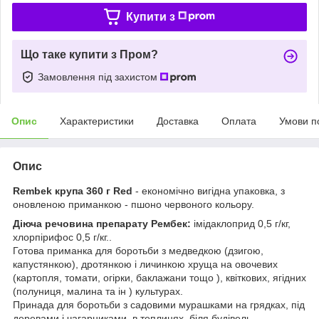
Купити з
Що таке купити з Пром?
Замовлення під захистом
Опис
Характеристики
Доставка
Оплата
Умови п
Опис
Rembek крупа 360 г Red
- економічно вигідна упаковка, з
оновленою приманкою - пшоно червоного кольору.
Діюча речовина препарату Рембек:
імідаклоприд 0,5 г/кг,
хлорпірифос 0,5 г/кг..
Готова приманка для боротьби з медведкою (дзигою,
капустянкою), дротянкою і личинкою хруща на овочевих
(картопля, томати, огірки, баклажани тощо ), квіткових, ягідних
(полуниця, малина та ін ) культурах.
Принада для боротьби з садовими мурашками на грядках, під
деревами і чагарниками, в теплицях, біля будівель.