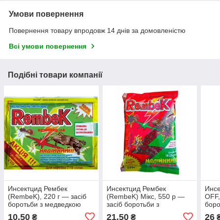
Умови повернення
Повернення товару впродовж 14 днів за домовленістю
Всі умови повернення
Подібні товари компанії
Инсектцид Рембек
Инсектцид Рембек
Инсе
(RembeK), 220 г — засіб
(RembeK) Мікс, 550 р —
OFF,
боротьби з медведкою
засіб боротьби з
боро
медведкою
10,50
21,50
26
₴
₴