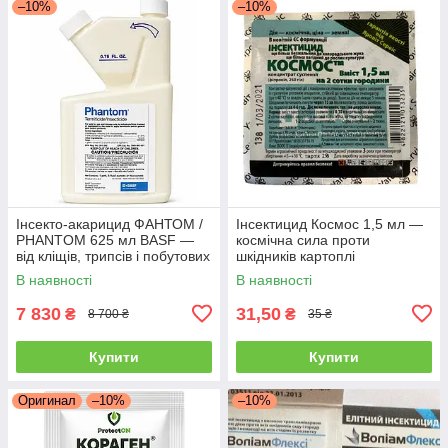
–10%
–10%
Інсекто-акарицид ФАНТОМ /
Інсектицид Космос 1,5 мл —
PHANTOM 625 мл BASF —
космічна сила проти
від кліщів, трипсів і побутових
шкідників картоплі
шкідників
(колорадський жук, дрот, тля)
В наявності
В наявності
7 830
31,50
₴
₴
8 700 ₴
35 ₴
Купити
Купити
Оригинал
–10%
–10%