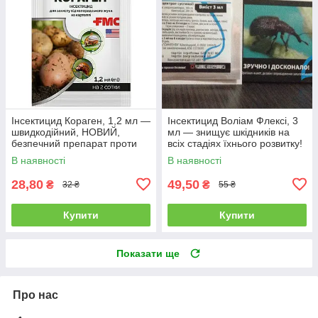
Інсектицид Кораген, 1,2 мл —
Інсектицид Воліам Флексі, 3
швидкодійний, НОВИЙ,
мл — знищує шкідників на
безпечний препарат проти
всіх стадіях їхнього розвитку!
плодорубки та коларадського
В наявності
В наявності
жука
28,80
49,50
₴
₴
32 ₴
55 ₴
Купити
Купити
Показати ще
Про нас