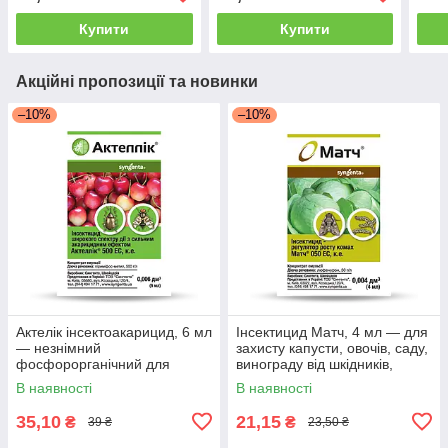
Купити
Купити
Акційні пропозиції та новинки
–10%
–10%
Актелік інсектоакарицид, 6 мл
Інсектицид Матч, 4 мл — для
— незнімний
захисту капусти, овочів, саду,
фосфорорганічний для
винограду від шкідників,
знищення шкідників,
В наявності
В наявності
Syngenta
35,10
21,15
₴
₴
39 ₴
23,50 ₴