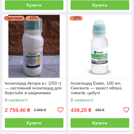
Купити
Купити
Оригинал
–10%
–10%
Інсектицид Актара в.г. (250 г)
Інсектицид Енжіо, 100 мл,
— системний інсектицид для
Сингента — захист яблуні,
боротьби зі шкідниками
томатів, цибулі
овочів і саду
В наявності
В наявності
2 759,40
439,20
₴
₴
3 066 ₴
488 ₴
Купити
Купити