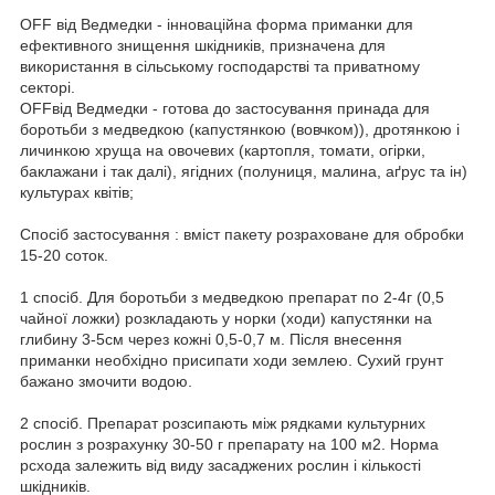
OFF від Ведмедки - інноваційна форма приманки для
ефективного знищення шкідників, призначена для
використання в сільському господарстві та приватному
секторі.
OFFвід Ведмедки - готова до застосування принада для
боротьби з медведкою (капустянкою (вовчком)), дротянкою і
личинкою хруща на овочевих (картопля, томати, огірки,
баклажани і так далі), ягідних (полуниця, малина, аґрус та ін)
культурах квітів;
Спосіб застосування : вміст пакету розраховане для обробки
15-20 соток.
1 спосіб. Для боротьби з медведкою препарат по 2-4г (0,5
чайної ложки) розкладають у норки (ходи) капустянки на
глибину 3-5см через кожні 0,5-0,7 м. Після внесення
приманки необхідно присипати ходи землею. Сухий грунт
бажано змочити водою.
2 спосіб. Препарат розсипають між рядками культурних
рослин з розрахунку 30-50 г препарату на 100 м2. Норма
рсхода залежить від виду засаджених рослин і кількості
шкідників.