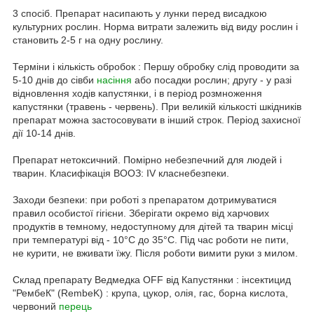
3 спосіб. Препарат насипають у лунки перед висадкою
культурних рослин. Норма витрати залежить від виду рослин і
становить 2-5 г на одну рослину.
Терміни і кількість обробок : Першу обробку слід проводити за
5-10 днів до сівби
насіння
або посадки рослин; другу - у разі
відновлення ходів капустянки, і в період розмноження
капустянки (травень - червень). При великій кількості шкідників
препарат можна застосовувати в інший строк. Період захисної
дії 10-14 днів.
Препарат нетоксичний. Помірно небезпечний для людей і
тварин. Класифікація ВООЗ: IV класнебезпеки.
Заходи безпеки: при роботі з препаратом дотримуватися
правил особистої гігієни. Зберігати окремо від харчових
продуктів в темному, недоступному для дітей та тварин місці
при температурі від - 10°С до 35°С. Під час роботи не пити,
не курити, не вживати їжу. Після роботи вимити руки з милом.
Склад препарату Ведмедка OFF від Капустянки : інсектицид
"РембеК" (RembeK) : крупа, цукор, олія, гас, борна кислота,
червоний
перець