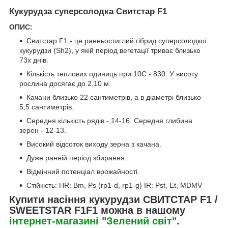
Кукурудза суперсолодка Свитстар F1
ОПИС:
Свитстар F1 - це ранньостиглий гібрид суперсолодкої
кукурудзи (Sh2), у якій період вегетації триває близько
73х днів.
Кількість теплових одиниць при 10C - 830. У висоту
рослина досягає до 2,10 м.
Качани близько 22 сантиметрів, а в діаметрі близько
5,5 сантиметрів.
Середня кількість рядів - 14-16. Середня глибина
зерен - 12-13.
Високий відсоток виходу зерна з качана.
Дуже ранній період збирання.
Відмінний потенціал врожайності.
Стійкість: HR: Bm, Ps (rp1-d, rp1-g) IR: Pst, Et, MDMV
Купити насіння кукурудзи СВИТСТАР F1 /
SWEETSTAR F1F1 можна в нашому
інтернет-магазині "Зелений світ"
.