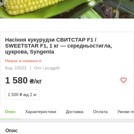
Насіння кукурудзи СВИТСТАР F1 /
SWEETSTAR F1, 1 кг — середньостигла,
цукрова, Syngenta
Немає в наявності
Код: 15522
Опт і роздріб
1 580
₴/кг
1 500 ₴
від 2 кг
Опис
Характеристики
Доставка
Оплата
Умови п
Опис