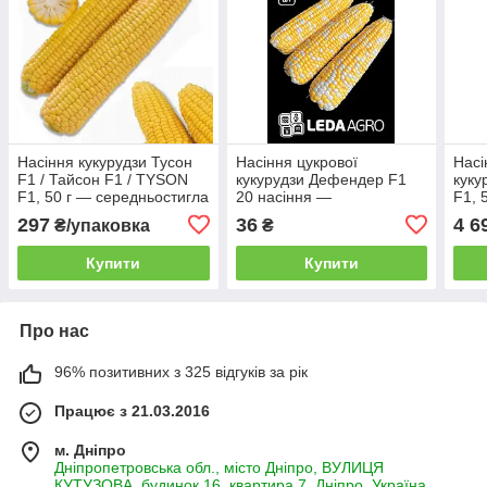
Насіння кукурудзи Тусон
Насіння цукрової
Насі
F1 / Тайсон F1 / TYSON
кукурудзи Дефендер F1
куку
F1, 50 г — середньостигла
20 насіння —
F1, 
цукрова кукурудза
суперсолодка
супе
297
36
4 6
₴/упаковка
₴
БІКОЛОРНАЯ, LEDAAGRO
БІК
Купити
Купити
Про нас
96% позитивних з 325 відгуків за рік
Працює з 21.03.2016
м. Дніпро
Дніпропетровська обл., місто Дніпро, ВУЛИЦЯ
КУТУЗОВА, будинок 16, квартира 7, Дніпро, Україна