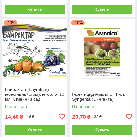
Купити
Купити
–10%
–10%
Байрактар (Bayraktar)
інсектицид+стимулятор, 5+10
Інсектицид Амплиго, 4 мл,
мл, Сімейний сад
Syngenta (Сингента)
В наявності
В наявності
14,40
29,70
₴
₴
16 ₴
33 ₴
Купити
Купити