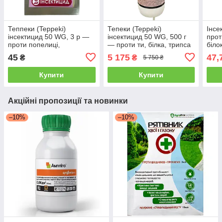
Теппеки (Teppeki)
Тепеки (Teppeki)
Інсе
інсектицид 50 WG, 3 р —
інсектицид 50 WG, 500 г
прот
проти попелиці,
— проти ти, білка, трипса
біло
білокрилки, трипса
(Сім
45
5 175
47,
₴
₴
5 750 ₴
Купити
Купити
Акційні пропозиції та новинки
–10%
–10%