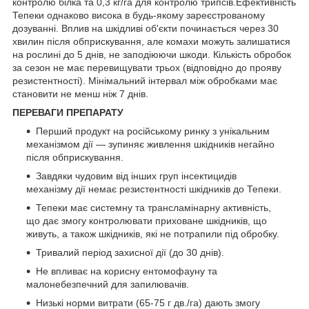
контролю білка та 0,3 кг/га для контролю трипсів.Ефективність
Тепеки однаково висока в будь-якому зареєстрованому
дозуванні. Вплив на шкідливі об'єкти починається через 30
хвилин після обприскування, але комахи можуть залишатися
на рослині до 5 днів, не заподіюючи шкоди. Кількість обробок
за сезон не має перевищувати трьох (відповідно до прояву
резистентності). Мінімальний інтервал між обробками має
становити не менш ніж 7 днів.
ПЕРЕВАГИ ПРЕПАРАТУ
Перший продукт на російському ринку з унікальним
механізмом дії — зупиняє живлення шкідників негайно
після обприскування.
Завдяки чудовим від інших груп інсектицидів
механізму дії немає резистентності шкідників до Тепеки.
Тепеки має системну та трансламінарну активність,
що дає змогу контролювати приховане шкідників, що
живуть, а також шкідників, які не потрапили під обробку.
Тривалий період захисної дії (до 30 днів).
Не впливає на корисну ентомофауну та
малонебезпечний для запилювачів.
Низькі норми витрати (65-75 г дв./га) дають змогу