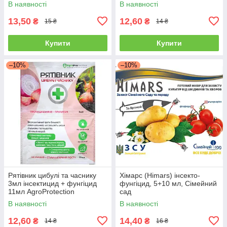
В наявності
В наявності
13,50
12,60
₴
₴
15 ₴
14 ₴
Купити
Купити
–10%
–10%
Рятівник цибулі та часнику
Хімарс (Himars) інсекто-
3мл інсектицид + фунгіцид
фунгіцид, 5+10 мл, Сімейний
11мл AgroProtection
сад
В наявності
В наявності
12,60
14,40
₴
₴
14 ₴
16 ₴