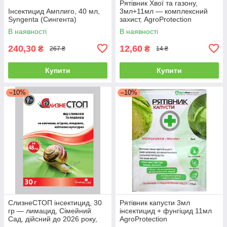
Рятівник Хвої та газону,
Інсектицид Амплиго, 40 мл,
3мл+11мл — комплексний
Syngenta (Сингента)
захист, AgroProtection
В наявності
В наявності
240,30
12,60
₴
₴
267 ₴
14 ₴
Купити
Купити
–10%
–10%
СлизнеСТОП інсектицид, 30
Рятівник капусти 3мл
гр — лимацид, Сімейний
інсектицид + фунгіцид 11мл
Сад, дійсний до 2026 року,
AgroProtection
УЦІНКА