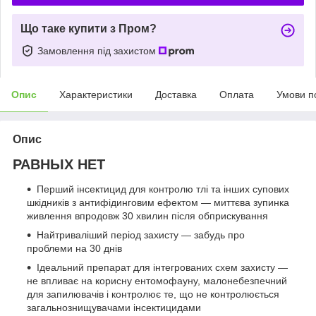
Що таке купити з Пром?
Замовлення під захистом
Опис
Характеристики
Доставка
Оплата
Умови п
Опис
РАВНЫХ НЕТ
Перший інсектицид для контролю тлі та інших супових
шкідників з антифідинговим ефектом — миттєва зупинка
живлення впродовж 30 хвилин після обприскування
Найтриваліший період захисту — забудь про
проблеми на 30 днів
Ідеальний препарат для інтегрованих схем захисту —
не впливає на корисну ентомофауну, малонебезпечний
для запилювачів і контролює те, що не контролюється
загальнознищувачами інсектицидами