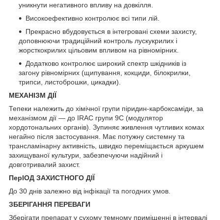
уникнути негативного впливу на довкілля.
Високоефективно контролює всі типи лій.
Прекрасно вбудовується в інтегровані схеми захисту,
доповнюючи традиційний контроль лускукрилих і
жорсткокрилих цільовим впливом на рівномірних.
Додатково контролює широкий спектр шкідників із
загону рівномірних (щипування, кокциди, білокрилки,
трипси, листоброшки, цикадки).
МЕХАНІЗМ ДІЇ
Тепеки належить до хімічної групи піридин-карбоксаміди, за
механізмом дії — до IRAC групи 9С (модулятор
хордотональних органів). Зупиняє живлення чутливих комах
негайно після застосування. Має потужну системну та
трансламінарну активність, швидко переміщається аркушем
захищуваної культури, забезпечуючи надійний і
довготривалий захист.
ПерІОД ЗАХИСТНОГО ДІЇ
До 30 днів залежно від інфікації та погодних умов.
ЗБЕРІГАННЯ ПЕРЕВАГИ
Зберігати препарат у сухому темному приміщенні в інтервалі