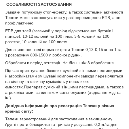
ОСОБЛИВОСТІ ЗАСТОСУВАННЯ
Завдяки потужному стоп-ефекту, а також системній активності
Тепеки може застосовуватися у разі перевищення ЕПВ, а не
профілактично.
ЕПВ для тлей (зазвичай у період відокремлення бутонів і
пізніше): 10-12 колоній на 100 гілок, 3-5 колоній на 100
розеток, 10 колоній на 100 листя.
Для знищення тилі норма витрати Тепеки 0,13-0,15 кг на 1 га
з розрахунку 800-1500 л робочої рідини.
Обробляти в період вегетації. Не більш ніж 3 оброблення
Під час приготування бакових сумішей з іншими пестицидами
й агрохімікатами змішувані компоненти завжди перевіряються
на хімічну та фізичну сумісність у невеликих
ємностях.Препарат сумісний з іншими пестицидами, а також з
агрохімікатами, за винятком сильнолужних (з'єднання міді та
ін.).
Довідчна інформація про реєстрацію Тепеки у різних
країнах світу:
Тепеки зареєстрований для застосування в захищеному
ґрунті проти білокрилки та трипсів у дозуванні: 0,2 кг/га для