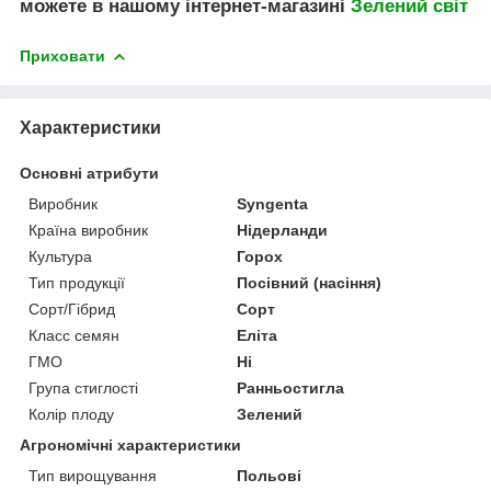
можете в нашому інтернет-магазині
Зелений свiт
Приховати
Характеристики
Основні атрибути
Виробник
Syngenta
Країна виробник
Нідерланди
Культура
Горох
Тип продукції
Посівний (насіння)
Сорт/Гібрид
Сорт
Класс семян
Еліта
ГМО
Ні
Група стиглості
Ранньостигла
Колір плоду
Зелений
Агрономічні характеристики
Тип вирощування
Польові