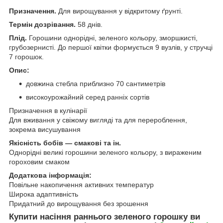
Призначення.
Для вирощування у відкритому ґрунті.
Термін дозрівання.
58 днів.
Плід.
Горошини однорідні, зеленого кольору, зморшкисті,
грубозернисті. До першої квітки формується 9 вузлів, у стручці
7 горошок.
Опис:
довжина стебла приблизно 70 сантиметрів
високоурожайний серед ранніх сортів
Призначення в кулінарії
Для вживання у свіжому вигляді та для перероблення,
зокрема висушування
Якісність бобів — смакові та ін.
Однорідні великі горошини зеленого кольору, з вираженим
гороховим смаком
Додаткова інформація:
Повільне накопичення активних температур
Широка адаптивність
Придатний до вирощування без зрошення
Купити насіння раннього зеленого горошку ви