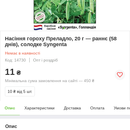
Насіння гороху Преладло, 20 г — раннє (58
днів), солодке Syngenta
Немає в наявності
Код: 14730
Опт і роздріб
11
₴
Мінімальна сума замовлення на сайті — 450 ₴
10 ₴
від 5 шт.
Опис
Характеристики
Доставка
Оплата
Умови п
Опис