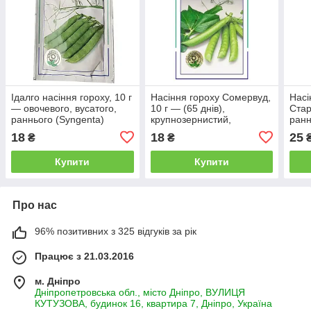
Ідалго насіння гороху, 10 г
Насіння гороху Сомервуд,
Насі
— овочевого, вусатого,
10 г — (65 днів),
Стар
раннього (Syngenta)
крупнозернистий,
ранн
овочевий, солодкий
темн
18
18
25
₴
₴
Купити
Купити
Про нас
96% позитивних з 325 відгуків за рік
Працює з 21.03.2016
м. Дніпро
Дніпропетровська обл., місто Дніпро, ВУЛИЦЯ
КУТУЗОВА, будинок 16, квартира 7, Дніпро, Україна