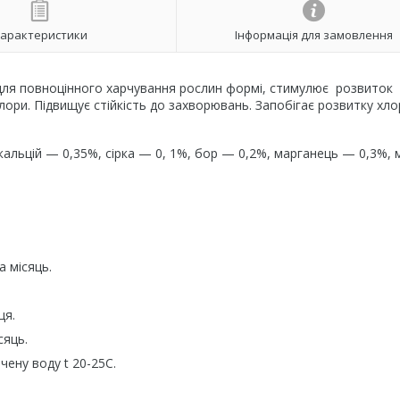
арактеристики
Інформація для замовлення
й для повноцінного харчування рослин формі, стимулює розвиток
лори. Підвищує стійкість до захворювань. Запобігає розвитку хло
 кальцій — 0,35%, сірка — 0, 1%, бор — 0,2%, марганець — 0,3%, 
а місяць.
ця.
сяць.
чену воду t 20-25C.