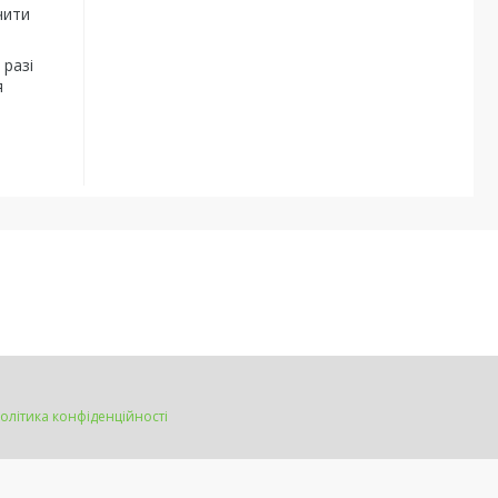
чити
 разі
я
олітика конфіденційності