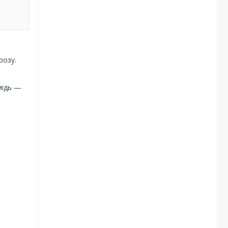
розу.
мідь —