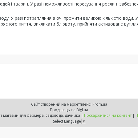
людей і тварин. У разі неможливості пересування рослин забезпе
оду. У разі потрапляння в очі промити великою кількістю води. У
рясного пиття, викликати блювоту, прийняти активоване вугілл
Сайт створений на маркетплейсі
Prom.ua
Продавець на Bigl.ua
ZELENSVIT.COM — інтернет магазин для фермера, садовода, дачника |
Поскаржитися на контент
|
П
Select Language
▼