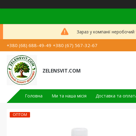
Зараз у компанії неробочий
+380 (68) 688-49-49
+380 (67) 567-32-67
ZELENSVIT.COM
Головна
Ми та наша місія
Доставка та оплат
ОПТОМ