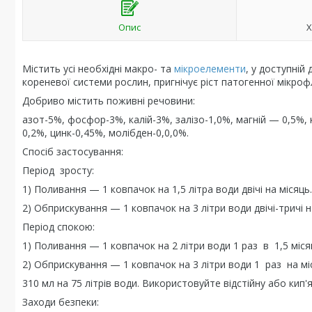
Опис
Х
Містить усі необхідні макро- та
мікроелементи
, у доступні
кореневої системи рослин, пригнічує ріст патогенної мікроф
Добриво містить поживні речовини:
азот-5%, фосфор-3%, калій-3%, залізо-1,0%, магній — 0,5%,
0,2%, цинк-0,45%, молібден-0,0,0%.
Спосіб застосування:
Період зросту:
1) Поливання — 1 ковпачок на 1,5 літра води двічі на місяць.
2) Обприскування — 1 ковпачок на 3 літри води двічі-тричі н
Період спокою:
1) Поливання — 1 ковпачок на 2 літри води 1 раз в 1,5 міся
2) Обприскування — 1 ковпачок на 3 літри води 1 раз на мі
310 мл на 75 літрів води. Використовуйте відстійну або кип'я
Заходи безпеки: