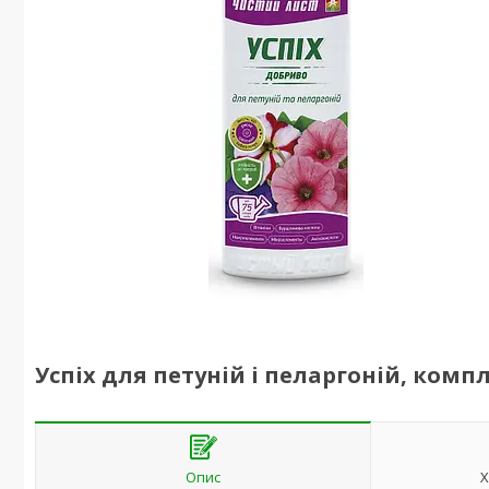
Успіх для петуній і пеларгоній, комп
Опис
Х