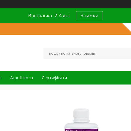
Відправка 2-4 дні.
Знижки
а
АгроШкола
Сертифікати