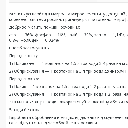
Містить усі необхідні макро- та мікроелементи, у доступній
кореневої системи рослин, пригнічує ріст патогенної мікроф
Добриво містить поживні речовини:
азот — 36%, фосфор — 16%, калій — 30%, залізо — 1,14%, 
0,8%, молібден — 0,024%.
Спосіб застосування:
Період зросту:
1) Поливання — 1 ковпачок на 1,5 літра води 3-4 раза на міс
2) Обприскування — 1 ковпачок на 3 літри води двічі-тричі н
Період спокою:
1) Полив — 1 ковпачок на 1,5 літра води 1-2 раза в місяць.
2) Обприскування — 1 ковпачок на 3 літри води 1-2 раза на
310 мл на 75 літрів води. Використовуйте відстійну або кип'я
Заходи безпеки:
Виробляти оброблення в місцях, віддалених від скупчення 
їхню відсутність під час оброблення рослини.