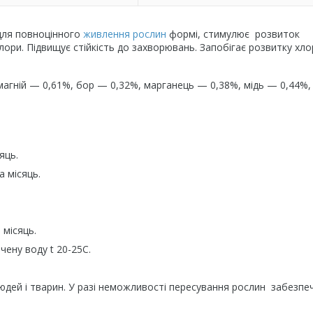
 для повноцінного
живлення рослин
формі, стимулює розвиток
лори. Підвищує стійкість до захворювань. Запобігає розвитку хло
магній — 0,61%, бор — 0,32%, марганець — 0,38%, мідь — 0,44%,
яць.
а місяць.
 місяць.
чену воду t 20-25C.
людей і тварин. У разі неможливості пересування рослин забезпе