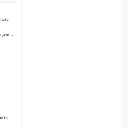
розу.
 цинк —
чити