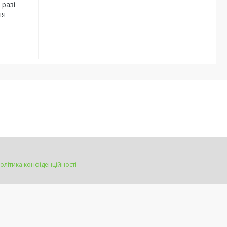
 разі
ля
олітика конфіденційності