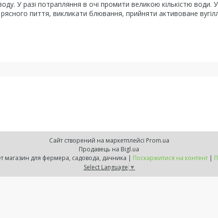
оду. У разі потрапляння в очі промити великою кількістю води. У
рясного пиття, викликати блювання, прийняти активоване вугіл
Сайт створений на маркетплейсі
Prom.ua
Продавець на Bigl.ua
ZELENSVIT.COM — інтернет магазин для фермера, садовода, дачника |
Поскаржитися на контент
|
П
Select Language
▼