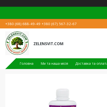
+380 (68) 688-49-49
+380 (67) 567-32-67
ZELENSVIT.COM
Головна
Ми та наша місія
Доставка та оплат