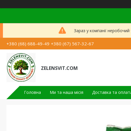
Зараз у компанії неробочий
+380 (68) 688-49-49
+380 (67) 567-32-67
ZELENSVIT.COM
Головна
Ми та наша місія
Доставка та оплат