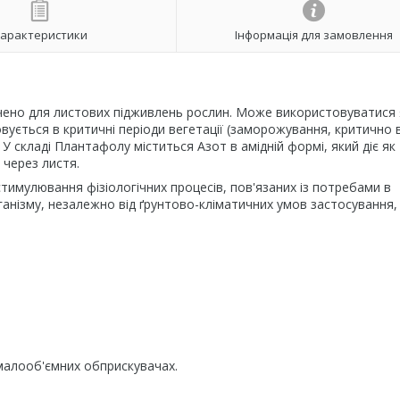
арактеристики
Інформація для замовлення
ено для листових підживлень рослин. Може використовуватися 
ується в критичні періоди вегетації (заморожування, критично 
У складі Плантафолу міститься Азот в амідній формі, який діє як
через листя.
имулювання фізіологічних процесів, пов'язаних із потребами в
ганізму, незалежно від ґрунтово-кліматичних умов застосування,
малооб'ємних обприскувачах.