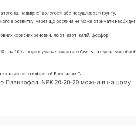
патогенів, надмірної вологості або посушливості ґрунту,
бкого її розвитку, через що рослина не може отримати необхідне
вних корисних речовин, як-от: азот, калій, фосфор.
200 г на 100 л води в умовах закритого ґрунту. Інтервал між обро
 з кальцієвою силітрою й Брексилом Са.
о Плантафол NPK 20-20-20 можна в нашому