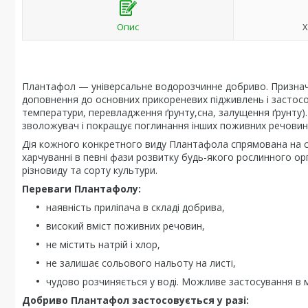
Опис
Х
Плантафол — універсальне водорозчинне добриво. Признач
доповнення до основних прикореневих підживлень і застосов
температури, перевладження ґрунту,сна, залущення ґрунту). 
зволожувач і покращує поглинання інших поживних речовин 
Дія кожного конкретного виду Плантафола спрямована на ст
харчуванні в певні фази розвитку будь-якого рослинного ор
різновиду та сорту культури.
Переваги Плантафолу:
наявність приліпача в складі добрива,
високий вміст поживних речовин,
не містить натрій і хлор,
не залишає сольового нальоту на листі,
чудово розчиняється у воді. Можливе застосування в 
Добриво Плантафол застосовується у разі: