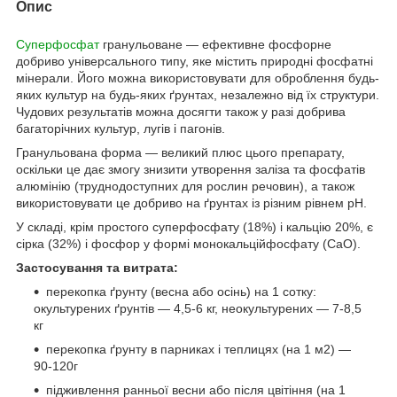
Опис
Суперфосфат
гранульоване — ефективне фосфорне
добриво універсального типу, яке містить природні фосфатні
мінерали. Його можна використовувати для оброблення будь-
яких культур на будь-яких ґрунтах, незалежно від їх структури.
Чудових результатів можна досягти також у разі добрива
багаторічних культур, лугів і пагонів.
Гранульована форма — великий плюс цього препарату,
оскільки це дає змогу знизити утворення заліза та фосфатів
алюмінію (труднодоступних для рослин речовин), а також
використовувати це добриво на ґрунтах із різним рівнем pH.
У складі, крім простого суперфосфату (18%) і кальцію 20%, є
сірка (32%) і фосфор у формі монокальційфосфату (CaO).
Застосування та витрата:
перекопка ґрунту (весна або осінь) на 1 сотку:
окультурених ґрунтів — 4,5-6 кг, неокультурених — 7-8,5
кг
перекопка ґрунту в парниках і теплицях (на 1 м2) —
90-120г
підживлення ранньої весни або після цвітіння (на 1