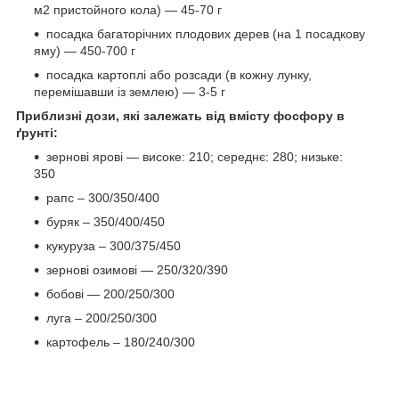
м2 пристойного кола) — 45-70 г
посадка багаторічних плодових дерев (на 1 посадкову
яму) — 450-700 г
посадка картоплі або розсади (в кожну лунку,
перемішавши із землею) — 3-5 г
Приблизні дози, які залежать від вмісту фосфору в
ґрунті:
зернові ярові — високе: 210; середнє: 280; низьке:
350
рапс – 300/350/400
буряк – 350/400/450
кукуруза – 300/375/450
зернові озимові — 250/320/390
бобові — 200/250/300
луга – 200/250/300
картофель – 180/240/300