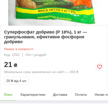
Суперфосфат добриво (P 18%), 1 кг —
гранульоване, ефективне фосфорне
добриво
Немає в наявності
Код: 1252
Опт і роздріб
21
₴
Мінімальна сума замовлення на сайті — 450 ₴
20 ₴
від 4 шт.
Опис
Характеристики
Доставка
Оплата
Умови п