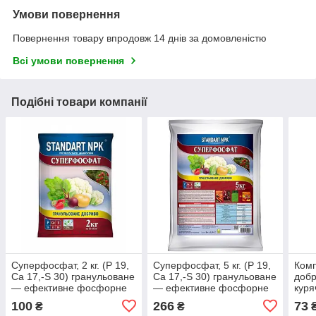
Умови повернення
Повернення товару впродовж 14 днів за домовленістю
Всі умови повернення
Подібні товари компанії
Суперфосфат, 2 кг. (P 19,
Суперфосфат, 5 кг. (P 19,
Комп
Ca 17,-S 30) гранульоване
Ca 17,-S 30) гранульоване
добр
— ефективне фосфорне
— ефективне фосфорне
куря
добриво
добриво
100
266
73
₴
₴