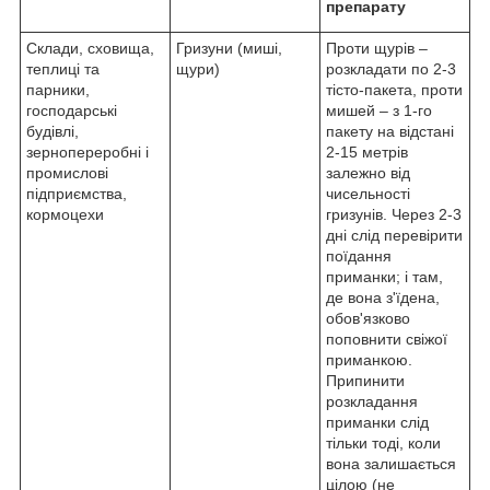
препарату
Склади, сховища,
Гризуни (миші,
Проти щурів –
теплиці та
щури)
розкладати по 2-3
парники,
тісто-пакета, проти
господарські
мишей – з 1-го
будівлі,
пакету на відстані
зернопереробні і
2-15 метрів
промислові
залежно від
підприємства,
чисельності
кормоцехи
гризунів. Через 2-3
дні слід перевірити
поїдання
приманки; і там,
де вона з'їдена,
обов'язково
поповнити свіжої
приманкою.
Припинити
розкладання
приманки слід
тільки тоді, коли
вона залишається
цілою (не