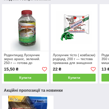
Родентицид Лускунчик
Лускунчик тісто ( ковбаски)
Род
зерно арахіс, зелений.
родіцид, 200 г — тестова
350 
250 г — готова до
приманка для знищення
мише
застосування приманка
щурів і мишей
прим
15,50
22
13
₴
₴
для знищення щурів і
заст
мишей
01.2
Купити
Купити
Акційні пропозиції та новинки