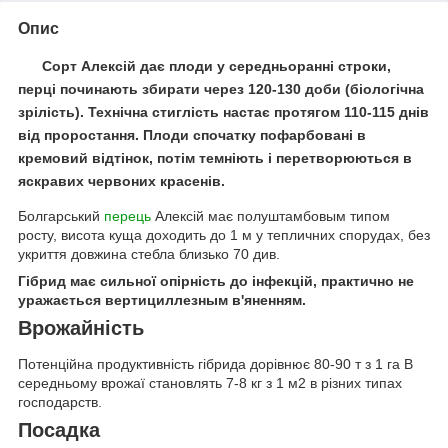
Опис
Сорт Алексій дає плоди у середньоранні строки,
перці починають збирати через 120-130 доби (біологічна
зрілість). Технічна стиглість настає протягом 110-115 днів
від проростання. Плоди спочатку пофарбовані в
кремовий відтінок, потім темніють і перетворюються в
яскравих червоних красенів.
Болгарський
перець
Алексій має полуштамбовым типом
росту, висота куща доходить до 1 м у тепличних спорудах, без
укриття довжина стебла близько 70 див.
Гібрид має сильної опірність до інфекцій, практично не
уражається вертициллезным в'яненням.
Врожайність
Потенційна продуктивність гібрида дорівнює 80-90 т з 1 га В
середньому врожаї становлять 7-8 кг з 1 м2 в різних типах
господарств.
Посадка