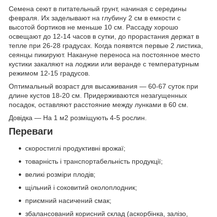
Семена сеют в питательный грунт, начиная с середины
февраля. Их заделывают на глубину 2 см в емкости с
высотой бортиков не меньше 10 см. Рассаду хорошо
освещают до 12-14 часов в сутки, до прорастания держат в
тепле при 26-28 градусах. Когда появятся первые 2 листика,
сеянцы пикируют. Накануне переноса на постоянное место
кустики закаляют на лоджии или веранде с температурным
режимом 12-15 градусов.
Оптимальный возраст для высаживания — 60-67 суток при
длине кустов 18-20 см. Придерживаются незагущенных
посадок, оставляют расстояние между лунками в 60 см.
Довідка — На 1 м2 розміщують 4-5 рослин.
Переваги
скоростиглі продуктивні врожаї;
товарність і транспортабельність продукції;
великі розміри плодів;
щільний і соковитий околоплодник;
приємний насичений смак;
збалансований корисний склад (аскорбінка, залізо,