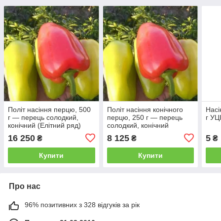
Політ насіння перцю, 500
Політ насіння конічного
Насі
г — перець солодкий,
перцю, 250 г — перець
г УЦ
конічний (Елітний ряд)
солодкий, конічний
(Елітний ряд)
16 250
8 125
5
₴
₴
₴
Купити
Купити
Про нас
96% позитивних з 328 відгуків за рік