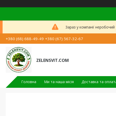
Зараз у компанії неробочий
+380 (68) 688-49-49
+380 (67) 567-32-67
ZELENSVIT.COM
Головна
Ми та наша місія
Доставка та оплат