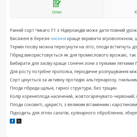
Опис
Х
Ранній сорт Чикаго F1 з Нідерландів може дати повний урожа
Висажені в березні
насіння
краще вкривати агроволокном, це
Термін посіву можна пересунути на літо, плоди встигнуть до
Гібрид використовується як для промислового врожаю, так 
Вибирати для засіву краще сонячні зони з пухкими легкими ґ
Для росту потрібне прополка, періодичне розпушування між
Сорт цінується за активну протидію альтернаріозу, гнильн
Плоди гібрида щільні, гарної структури, без тріщин.
Колір коренеплода насичений, жовтогарячувато-червоний, н
Плоди соковиті, цукристі, з великим вітамінним і каротинов
Підходить для літніх салатів, кулінарного оброблення, збері