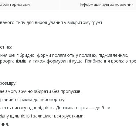
арактеристики
Інформація для замовлення
ваного типу для вирощування у відкритому ґрунті.
стінка.
ня цієї гібридної форми полягають у поливах, підживленнях,
мікроорганізмів, а також формуванні куща. Прибирання врожаю тр
розміру.
є змогу зручно збирати без пропусків.
рівняно стійкий до перопорозу.
ають високу однорідність. Довжина огірка — до 9 см.
ідну щільність і залишаються хрусткими.
ання.