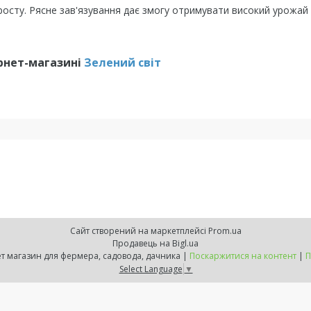
осту. Рясне зав'язування дає змогу отримувати високий урожай 
рнет-магазині
Зелений свiт
Сайт створений на маркетплейсі
Prom.ua
Продавець на Bigl.ua
ZELENSVIT.COM — інтернет магазин для фермера, садовода, дачника |
Поскаржитися на контент
|
П
Select Language
▼