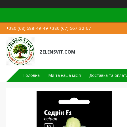
+380 (68) 688-49-49
+380 (67) 567-32-67
ZELENSVIT.COM
Головна
Ми та наша місія
Доставка та оплат