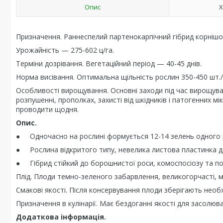
Опис
Х
Призначення. Раннеспелий партенокарпічний гібрид корнішо
Урожайність — 275-602 ц/га.
Терміни дозрівання. Вегетаційний період — 40-45 днів.
Норма висівання. Оптимальна щільність рослин 350-450 шт./
Особливості вирощування. Основні заходи під час вирощуван
розпушенні, прополках, захисті від шкідників і патогенних 
проводити щодня.
Опис.
● Одночасно на рослині формується 12-14 зелень одного 
● Рослина відкритого типу, невелика листова пластинка да
● Гібрид стійкий до борошнистої роси, комоспосіозу та по
Плід. Плоди темно-зеленого забарвлення, великогорчасті, м
Смакові якості. Після консервування плоди зберігають необх
Призначення в кулінарії. Має бездоганні якості для засолюв
Додаткова інформація.