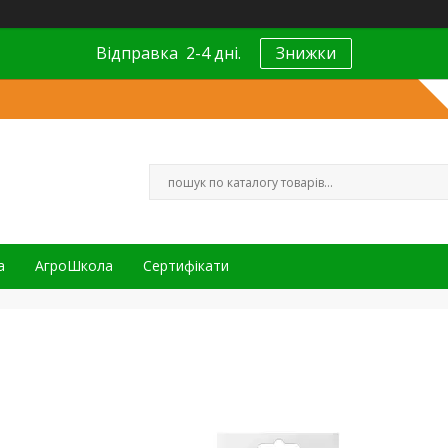
Відправка 2-4 дні.
Знижки
а
АгроШкола
Сертифікати