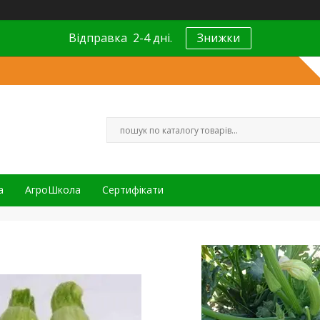
Відправка 2-4 дні.
Знижки
а
АгроШкола
Сертифікати