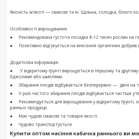
Якісність м'якоті — смакові та ін. Щільна, солодка, білого к
Особливості вирощування.
● Рекомендована густота посадки 8-12 тисяч рослин на ге
● Позитивно відгукується на внесення органічних добрив 
Додаткова інформація.
● У відкритому ґрунті вирощується в першому та другому 
бджолами або шмелями.
● Збирання плодів відбувається безперервно — двічі на тиж
● У разі частого збирання плодів відбувається частіше утв
● Рекомендується для вирощування у відкритому ґрунті, з
ранньої продукції.
● Має чудові смакові та товарні якості.
● Чудово транспортується.
Купити оптом насіння кабачка раннього ви м