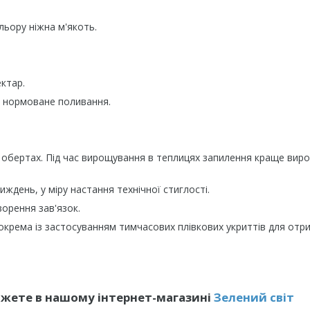
ольору ніжна м'якоть.
ктар.
і нормоване поливання.
обертах. Під час вирощування в теплицях запилення краще вир
день, у міру настання технічної стиглості.
орення зав'язок.
окрема із застосуванням тимчасових плівкових укриттів для отр
ожете в нашому інтернет-магазині
Зелений свiт