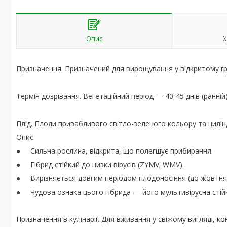
Опис
Х
Призначення. Призначений для вирощування у відкритому ґру
Термін дозрівання. Вегетаційний період — 40-45 днів (ранній)
Плід. Плоди привабливого світло-зеленого кольору та цилі
Опис.
● Сильна рослина, відкрита, що полегшує прибирання.
● Гібрид стійкий до низки вірусів (ZYMV; WMV).
● Вирізняється довгим періодом плодоносіння (до жовтня)
● Чудова ознака цього гібрида — його мультивірусна стійк
Призначення в кулінарії. Для вживання у свіжому вигляді, к