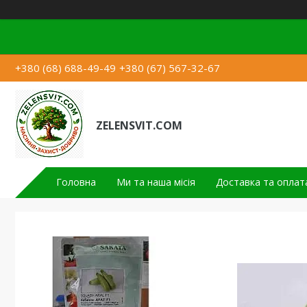
+380 (68) 688-49-49
+380 (67) 567-32-67
ZELENSVIT.COM
Головна
Ми та наша місія
Доставка та оплат