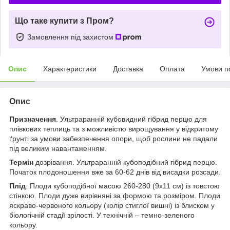
Що таке купити з Пром?
Замовлення під захистом
Опис
Характеристики
Доставка
Оплата
Умови п
Опис
Призначення
. Ультраранній кубовидний гібрид перцю для
плівкових теплиць та з можливістю вирощування у відкритому
ґрунті за умови забезпечення опори, щоб рослини не падали
під великим навантаженням.
Термін
дозрівання. Ультраранній кубоподібний гібрид перцю.
Початок плодоношення вже за 60-62 днів від висадки розсади.
Плід
. Плоди кубоподібної масою 260-280 (9х11 см) із товстою
стінкою. Плоди дуже вирівняні за формою та розміром. Плоди
яскраво-червоного кольору (колір стиглої вишні) із блиском у
біологічній стадії зрілості. У технічній – темно-зеленого
кольору.