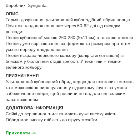
Виробник: Syngenta.
ОПИС
Термін дозрівання: ультраранній кубоподібний гібрид перцю.
Початок плодоношення вже через 60-62 дні від висадки
розсади.
Плоди кубовидної масою 260-280 (9х11 см) з товстою стінкою
Плоди дуже вирівнювання за формою та розміром протягом
усього періоду плодоношення
Плоди яскраво-червоного кольору (колір стиглої вишні) із
блиском у біологічній стадії зрілості. У технічній – темно-
зеленого кольору.
ПРИЗНАЧЕННЯ
Ультраранній кубовидний гібрид перцю для плівкових теплиць
та з можливістю вирощування у відкритому ґрунті за умови
забезпечення опори, щоб рослини не падали під великим
навантаженням.
ДОДАТКОВА ІНФОРМАЦІЯ
Стійкі до вершинної гнилі та мають дуже високу якість
Гібрид має високу стійкість до вірусу мозаїки
Приховати