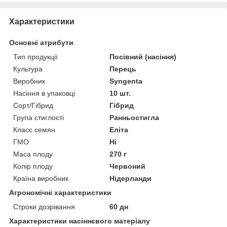
Характеристики
Основні атрибути
Тип продукції
Посівний (насіння)
Культура
Перець
Виробник
Syngenta
Насіння в упаковці
10 шт.
Сорт/Гібрид
Гібрид
Група стиглості
Ранньостигла
Класс семян
Еліта
ГМО
Ні
Маса плоду
270 г
Колір плоду
Червоний
Країна виробник
Нідерланди
Агрономічні характеристики
Строки дозрівання
60 дн
Характеристики насіннєвого матеріалу