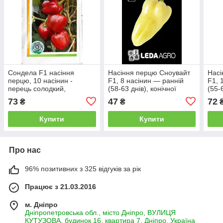
Сондела F1 насіння
Насіння перцю Сноувайт
Нас
перцю, 10 насінин -
F1, 8 насінин — ранній
F1, 
перець солодкий,
(58-63 днів), конічної
(55-
кубоподібний, Rijk Zwaan
форми, солодкий
фор
73
47
72
₴
₴
LEDAAGRO
Купити
Купити
Про нас
96% позитивних з 325 відгуків за рік
Працює з 21.03.2016
м. Дніпро
Дніпропетровська обл., місто Дніпро, ВУЛИЦЯ
КУТУЗОВА, будинок 16, квартира 7, Дніпро, Україна