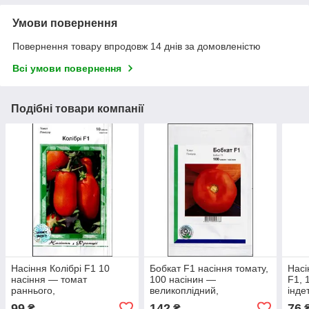
Умови повернення
Повернення товару впродовж 14 днів за домовленістю
Всі умови повернення
Подібні товари компанії
Насіння Колібрі F1 10
Бобкат F1 насіння томату,
Насі
насіння — томат
100 насінин —
F1, 
раннього,
великоплідний,
інде
індитермінантного,
низькорослий, ранній,
Агр
99
142
76
₴
₴