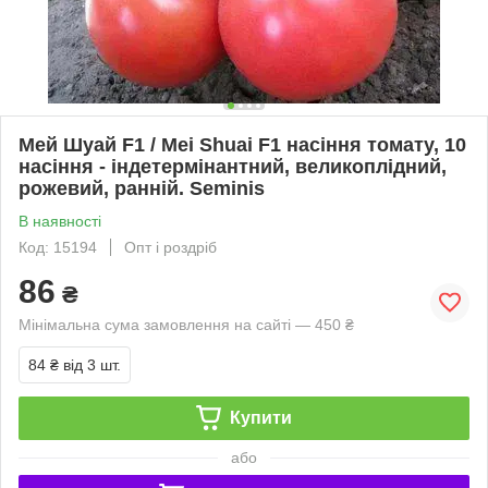
Мей Шуай F1 / Mei Shuai F1 насіння томату, 10
насіння - індетермінантний, великоплідний,
рожевий, ранній. Seminis
В наявності
Код: 15194
Опт і роздріб
86
₴
Мінімальна сума замовлення на сайті — 450 ₴
84 ₴
від 3 шт.
Купити
або