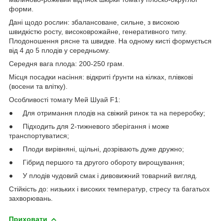
форми.
Дані щодо рослин: збалансоване, сильне, з високою
швидкістю росту, високоврожайне, генеративного типу.
Плодоношення рясне та швидке. На одному кисті формується
від 4 до 5 плодів у середньому.
Середня вага плода: 200-250 грам.
Місця посадки насіння: відкриті ґрунти на кілках, плівкові
(восени та влітку).
Особливості томату Мей Шуай F1:
● Для отримання плодів на свіжий ринок та на переробку;
● Підходить для 2-тижневого зберігання і може
транспортуватися;
● Плоди вирівняні, щільні, дозрівають дуже дружно;
● Гібрид першого та другого обороту вирощування;
● У плодів чудовий смак і дивовижний товарний вигляд.
Стійкість до: низьких і високих температур, стресу та багатьох
захворювань.
Приховати