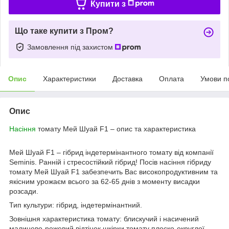
Купити з
Що таке купити з Пром?
Замовлення під захистом
Опис
Характеристики
Доставка
Оплата
Умови п
Опис
Насіння
томату Мей Шуай F1 – опис та характеристика
Мей Шуай F1 – гібрид індетермінантного томату від компанії
Seminis. Ранній і стресостійкий гібрид! Посів насіння гібриду
томату Мей Шуай F1 забезпечить Вас високопродуктивним та
якісним урожаєм всього за 62-65 днів з моменту висадки
розсади.
Тип культури: гібрид, індетермінантний.
Зовнішня характеристика томату: блискучий і насичений
малиново-рожевий відтінок шкірки томату плоско-округлої