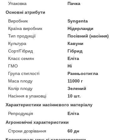
Упаковка
Пачка
Основні атрибути
Виробник
Syngenta
Країна виробник
Нідерланди
Тип продукції
Посівний (насіння)
Культура
Кавуни
Сорт/Гібрид
Гібрид
Класс семян
Еліта
ГМО
Ні
Група стиглості
Ранньостигла
Маса плоду
11000 г
Колір плоду
Зелений
Насіння в упаковці
10 шт.
Характеристики насіннєвого матеріалу
Репродукція
Еліта
Агрономічні характеристики
Строки дозрівання
60 дн
Користувальницькі характеристики