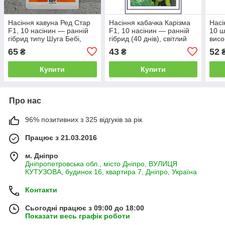
Насіння кавуна Ред Стар
Насіння кабачка Карізма
Насі
F1, 10 насінин — ранній
F1, 10 насінин — ранній
10 
гібрид типу Шуга Бебі,
гібрид (40 днів), світлий
висо
АгроПак
65
43
52
₴
₴
Купити
Купити
Про нас
96% позитивних з 325 відгуків за рік
Працює з 21.03.2016
м. Дніпро
Дніпропетровська обл., місто Дніпро, ВУЛИЦЯ
КУТУЗОВА, будинок 16, квартира 7, Дніпро, Україна
Контакти
Сьогодні працює з 09:00 до 18:00
Показати весь графік роботи