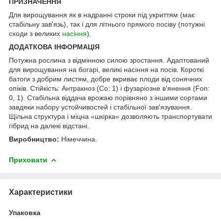
ПРИЗНАЧЕННЯ
Для вирощування як в надранні строки під укриттям (має
стабільну зав'язь), так і для літнього прямого посіву (потужні
сходи з великих
насіння
).
ДОДАТКОВА ІНФОРМАЦІЯ
Потужна рослина з відмінною силою зростання. Адаптований
для вирощування на богарі, великі насіння на посів. Короткі
батоги з добрим листям, добре вкриває плоди від сонячних
опіків. Стійкість: Антракноз (Co: 1) і фузаріозне в'янення (Fon:
0, 1). Стабільна віддача врожаю порівняно з іншими сортами
завдяки набору устойчивостей і стабільної зав'язування.
Щільна структура і міцна «шкірка» дозволяють транспортувати
гібрид на далекі відстані.
Виробництво:
Німеччина.
Приховати
Характеристики
Упаковка