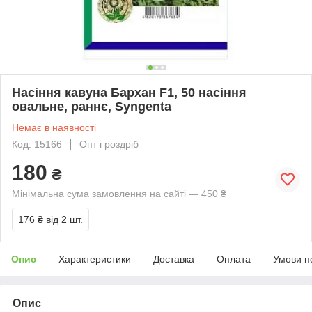
Насіння кавуна Бархан F1, 50 насіння
овальне, раннє, Syngenta
Немає в наявності
Код: 15166
Опт і роздріб
180
₴
Мінімальна сума замовлення на сайті — 450 ₴
176 ₴
від 2 шт.
Опис
Характеристики
Доставка
Оплата
Умови п
Опис