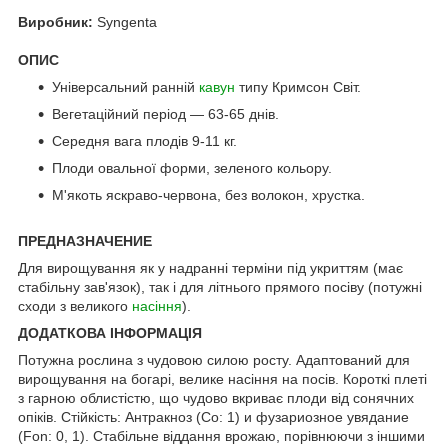
Виробник:
Syngenta
ОПИС
Універсальний ранній
кавун
типу Кримсон Світ.
Вегетаційний період — 63-65 днів.
Середня вага плодів 9-11 кг.
Плоди овальної форми, зеленого кольору.
М'якоть яскраво-червона, без волокон, хрустка.
ПРЕДНАЗНАЧЕНИЕ
Для вирощування як у надранні терміни під укриттям (має
стабільну зав'язок), так і для літнього прямого посіву (потужні
сходи з великого
насіння
).
ДОДАТКОВА ІНФОРМАЦІЯ
Потужна рослина з чудовою силою росту. Адаптований для
вирощування на богарі, велике насіння на посів. Короткі плеті
з гарною облистістю, що чудово вкриває плоди від сонячних
опіків. Стійкість: Антракноз (Co: 1) и фузариозное увядание
(Fon: 0, 1). Стабільне віддання врожаю, порівнюючи з іншими