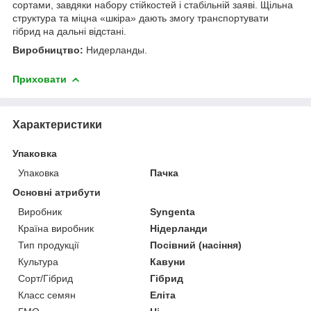
сортами, завдяки набору стійкостей і стабільній заяві. Щільна
структура та міцна «шкіра» дають змогу транспортувати
гібрид на дальні відстані.
Виробництво:
Нидерланды.
Приховати
Характеристики
Упаковка
Упаковка
Пачка
Основні атрибути
Виробник
Syngenta
Країна виробник
Нідерланди
Тип продукції
Посівний (насіння)
Культура
Кавуни
Сорт/Гібрид
Гібрид
Класс семян
Еліта