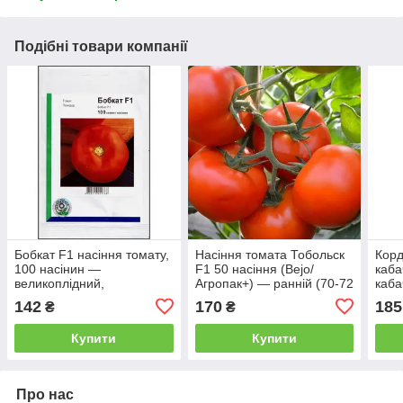
Подібні товари компанії
Бобкат F1 насіння томату,
Насіння томата Тобольск
Корд
100 насінин —
F1 50 насіння (Bejo/
каба
великоплідний,
Агропак+) — ранній (70-72
каба
низькорослий, ранній,
дні), червоний,
Syng
142
170
185
₴
₴
Syngenta
індитермінантний.
Купити
Купити
Про нас