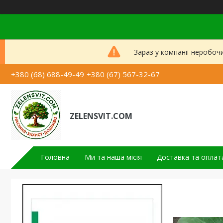
Зараз у компанії неробоч
+380 (68) 688-49-49
+380 (67) 567-32-67
ZELENSVIT.COM
Головна
Ми та наша місія
Доставка та оплат