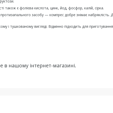
руктози.
сті також є фолієва кислота, цинк, йод, фосфор, калій, сірка.
і протизапального засобу — компрес добре знімає набряклість. 
жому і тушкованому вигляді. Відмінно підходить для приготування
те в нашому інтернет-магазині.