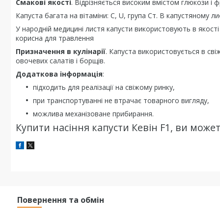
Смакові якості
. Відрізняється високим вмістом глюкози і ф
Капуста багата на вітаміни: С, U, група Ст. В капустяному ли
У народній медицині листя капусти використовують в якост
корисна для травлення
Призначення в кулінарії
. Капуста використовується в сві
овочевих салатів і борщів.
Додаткова інформація
:
підходить для реалізації на свіжому ринку,
при транспортуванні не втрачає товарного вигляду,
можлива механізоване прибирання.
Купити насіння капусти Кевін F1, ви може
Повернення та обмін