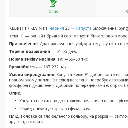
Опис
Х
КЕВІН F1 / KEVIN F1,
насіння
20 —
капуста
білокачанна, Syng
Кевін F1— ранній гібридний сорт капусти білоголової з коро
Призначення
. Для вирощування у відкритому грунті та в т
Термін дозрівання
— 51-55 днів.
Норма висіву насіння,
Га: —55–60 тис.
Врожайність
— 167-232 ц/га.
Умови вирощування
. Капуста Кевін F1 добре росте на гл
планомірному поливі. В період вегетації, потребує азотовмі
фосфорні підживлення. Добрими попередниками є: огірки, б
Опис
.
Капуста не схильна до стрілкування, качан не розтріску
Гібрид стійкий до тріпсів і фузаріозу.
Плід
. Головка світло-зеленого кольору, на розрізі — світло
хрустка, соковита.