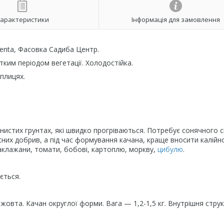
арактеристики
Інформація для замовлення
enta, Фасовка Садиба Центр.
тким періодом вегетації. Холодостійка.
еплицях.
инистих грунтах, які швидко прогріваються. Потребує сонячного св
сних добрив, а під час формування качана, краще вносити калійн
аклажани, томати, бобові, картоплю, моркву,
цибулю
.
ється.
-жовта. Качан округлої форми. Вага — 1,2-1,5 кг. Внутрішня стру