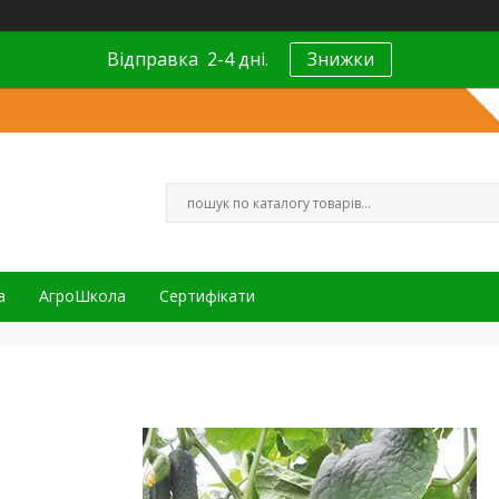
Відправка 2-4 дні.
Знижки
а
АгроШкола
Сертифікати