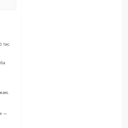
 тис.
еба
ожаю.
Px —