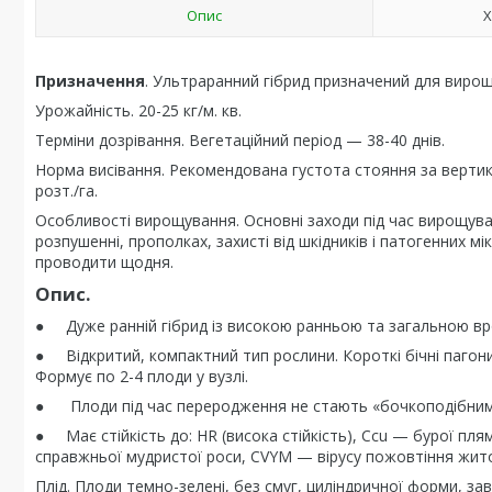
Опис
Х
Призначення
. Ультраранний гібрид призначений для вирощ
Урожайність. 20-25 кг/м. кв.
Терміни дозрівання. Вегетаційний період — 38-40 днів.
Норма висівання. Рекомендована густота стояння за вертика
розт./га.
Особливості вирощування. Основні заходи під час вирощуван
розпушенні, прополках, захисті від шкідників і патогенних 
проводити щодня.
Опис.
● Дуже ранній гібрид із високою ранньою та загальною вр
● Відкритий, компактний тип рослини. Короткі бічні пагони
Формує по 2-4 плоди у вузлі.
● Плоди під час переродження не стають «бочкоподібним
● Має стійкість до: HR (висока стійкість), Ccu — бурої плям
справжньої мудристої роси, CVYM — вірусу пожовтіння жито
Плід. Плоди темно-зелені, без смуг, циліндричної форми, за