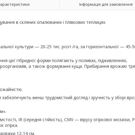
арактеристики
Інформація для замовлення
ування в скляних опалюваних і плівкових теплицях.
льної культури — 20-25 тис. розт./га, за горизонтальної — 45-50
ня цієї гібридної форми полягають у поливах, підживленнях,
мікроорганізмів, а також формуванні куща. Прибирання врожаю тр
ожайністю.
 забезпечують менш трудомісткий догляд і зручність у зборі вр
и».
истості, IR (середня стійкість), CMV — вірусу огіркової мозаїки, 
к огірка.
вдовжки 12-14 см.