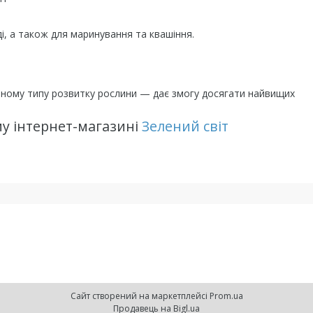
і, а також для маринування та квашіння.
вному типу розвитку рослини — дає змогу досягати найвищих
му інтернет-магазині
Зелений свiт
Сайт створений на маркетплейсі
Prom.ua
Продавець на Bigl.ua