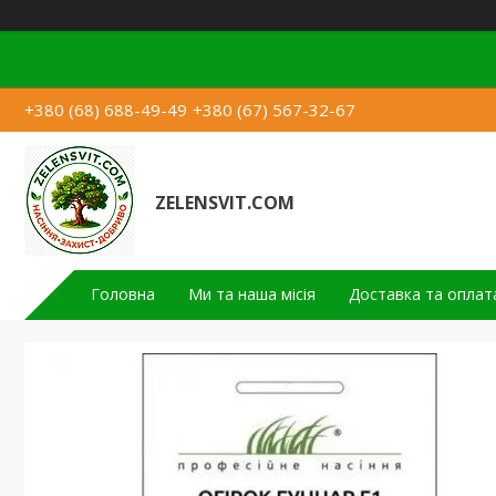
+380 (68) 688-49-49
+380 (67) 567-32-67
ZELENSVIT.COM
Головна
Ми та наша місія
Доставка та оплат