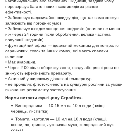
накопичувальних або захованих шкідників, завдяки чому
перевершує багато інших інсектицидів за рівнем
ефективності.
• Забезпечує надзвичайно швидку дію, що так само знижує
залежність від погодних умов.
• Забезпечує швидке знищення шкідників (погинає не менш
ніж через 24 години після оброблення, велика частина
популяції шкідників).
• фумігаційний ефект — ідеальний механізм для контролю
саранчових, совок та інших комах, які мають спалахи
величини.
• Має акарицид.
• Через 2:00 після обприскування, осаду або рясні роси не
знижують ефективність препарату.
• Активний у широкому діапазоні температур.
• не проявляє фітотоксичність на культурні рослини за умови
виконання регламенту застосування.
Норми витрати фунгіциду Стробітек:
Виноградники — 10-15 мл на 10 л води ( кліщі,
червець, листівітка)
Томати, картопля — 10 мл на 10 л води (клещі,
клопи, ля, трипси, луковична муха, колорадський жук,
совка)