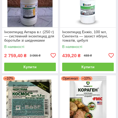
Інсектицид Актара в.г. (250 г)
Інсектицид Енжіо, 100 мл,
— системний інсектицид для
Сингента — захист яблуні,
боротьби зі шкідниками
томатів, цибулі
овочів і саду
В наявності
В наявності
2 759,40
439,20
₴
₴
3 066 ₴
488 ₴
Купити
Купити
–10%
Оригинал
–10%