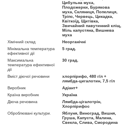
Цибульна муха,
Плодожерки, Бурякова
муха, Скляниця, Попелиця,
Тріпс, Червець, Цикадка,
Квіткоїд, Щитівка,
Звичайний павутинний кліщ,
Міль капустяна, Вишнева
муха
Хімічний склад
Неорганічні
Мінімальна температура
5 град.
ефективної дії
Максимальна
30 град.
температура ефективної
дії
Вміст діючої речовини
хлорпірифо, 480 г/л +
лямбда-цигалотин, 7,5 г/л
Виробник
Адіант+
Країна виробник
Україна
Діюча речовина
Лямбда-цігалотрін,
Хлорпірифос
Оброблювані культури.
Яблуня, Виноград, Вишня,
Груша, Капуста, Малина,
Свекла, Слива, Смородина