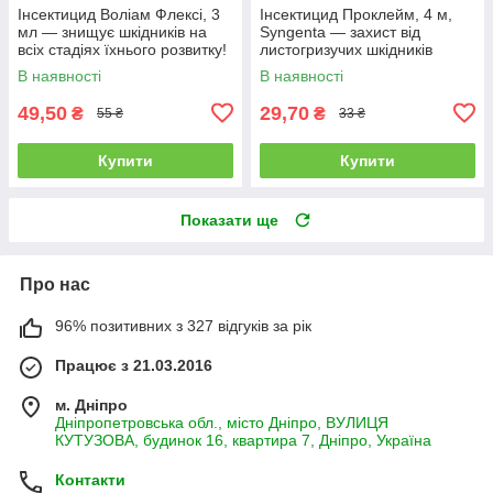
Інсектицид Воліам Флексі, 3
Інсектицид Проклейм, 4 м,
мл — знищує шкідників на
Syngenta — захист від
всіх стадіях їхнього розвитку!
листогризучих шкідників
В наявності
В наявності
49,50
29,70
₴
₴
55 ₴
33 ₴
Купити
Купити
Показати ще
Про нас
96% позитивних з 327 відгуків за рік
Працює з 21.03.2016
м. Дніпро
Дніпропетровська обл., місто Дніпро, ВУЛИЦЯ
КУТУЗОВА, будинок 16, квартира 7, Дніпро, Україна
Контакти