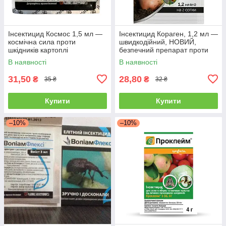
Інсектицид Космос 1,5 мл —
Інсектицид Кораген, 1,2 мл —
космічна сила проти
швидкодійний, НОВИЙ,
шкідників картоплі
безпечний препарат проти
(колорадський жук, дрот, тля)
плодорубки та коларадського
В наявності
В наявності
жука
31,50
28,80
₴
₴
35 ₴
32 ₴
Купити
Купити
–10%
–10%