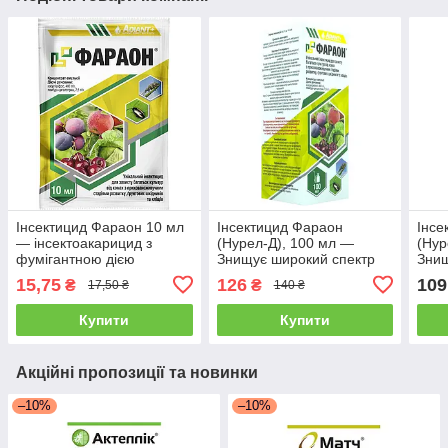
Інсектицид Фараон 10 мл
Інсектицид Фараон
Інсе
— інсектоакарицид з
(Нурел-Д), 100 мл —
(Нур
фумігантною дією
Знищує широкий спектр
Знищ
різних типів шкідників,
різн
15,75
126
109
₴
₴
17,50 ₴
140 ₴
Адіант
Адіа
Купити
Купити
Акційні пропозиції та новинки
–10%
–10%