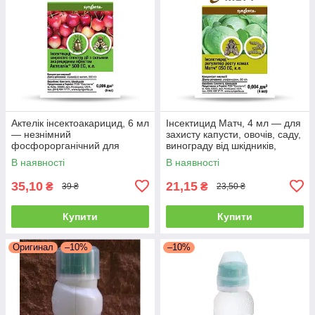
Актелік інсектоакарицид, 6 мл
Інсектицид Матч, 4 мл — для
— незнімний
захисту капусти, овочів, саду,
фосфорорганічний для
винограду від шкідників,
знищення шкідників,
В наявності
В наявності
Syngenta
35,10
21,15
₴
₴
39 ₴
23,50 ₴
Купити
Купити
Оригинал
–10%
–10%