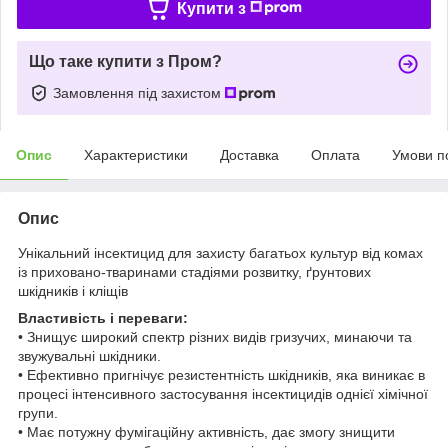
Купити з
Що таке купити з Пром?
Замовлення під захистом
Опис
Характеристики
Доставка
Оплата
Умови п
Опис
Унікальний інсектицид для захисту багатьох культур від комах
із приховано-тваринами стадіями розвитку, ґрунтових
шкідників і кліщів
Властивість і переваги:
• Знищує широкий спектр різних видів гризучих, минаючи та
звужувальні шкідники.
• Ефективно пригнічує резистентність шкідників, яка виникає в
процесі інтенсивного застосування інсектицидів однієї хімічної
групи.
• Має потужну фумігаційну активність, дає змогу знищити