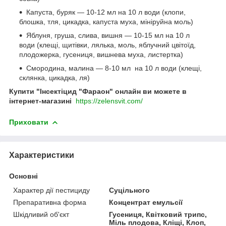
Капуста, буряк — 10-12 мл на 10 л води (клопи,
блошка, тля, цикадка, капуста муха, мініруйна моль)
Яблуня, груша, слива, вишня — 10-15 мл на 10 л
води (клещі, щитівки, лялька, моль, яблучний цвітоїд,
плодожерка, гусениця, вишнева муха, листертка)
Смородина, малина — 8-10 мл на 10 л води (клещі,
склянка, цикадка, ля)
Купити "Інсектіцид "Фараон" онлайн ви можете в
інтернет-магазині
https://zelensvit.com/
Приховати
Характеристики
Основні
Характер дії пестициду
Суцільного
Препаративна форма
Концентрат емульсії
Шкідливий об'єкт
Гусениця, Квітковий трипс,
Міль плодова, Кліщі, Клоп,