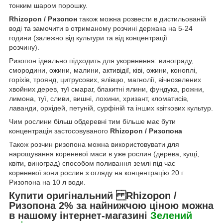
тонким шаром порошку.
Rhizopon / Ризопон
також можна розвести в дистильованій
воді та замочити в отриманому розчині держака на 5-24
години (залежно від культури та від концентрації
розчину).
Ризопон ідеально підходить для укоренення: винограду,
смородини, ожини, малини, активідії, ківі, ожини, коноплі,
горіхів, троянд, цитрусових, ялівцю, магнолії, вічнозелених
хвойних дерев, туї смараг, блакитні ялини, фундука, рожни,
лимона, туї, сливи, вишні, лохини, хризант, кломатисів,
лаванди, орхідей, петуній, сурфіній та інших квіткових культур.
Чим рослини більш обдеревні тим більше має бути
концентрація застосовуваного
Rhizopon / Ризопона
Також розчин ризопона можна використовувати для
нарощування кореневої маси в уже рослин (дерева, кущі,
квіти, виноград) способом поливання землі під час
кореневої зони рослин з огляду на концентрацію 20 г
Ризопона на 10 л води.
Купити оригінальний
Rhizopon /
Ризопона 2%
за найнижчою ціною можна
в нашому інтернет-магазині
Зелений