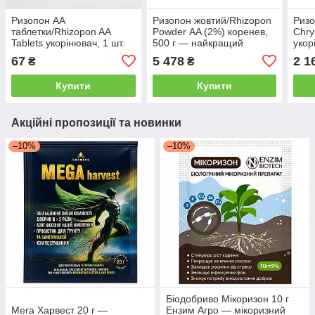
Ризопон АА
Ризопон жовтий/Rhizopon
Ризо
таблетки/Rhizopon AA
Powder АA (2%) коренев,
Chry
Tablets укорінювач, 1 шт.
500 г — найкращий
укор
— найкращий укорінювач
укорінювач для рослин
найк
67
5 478
2 1
₴
₴
для рослин Rhizopon BV
Rhizopon BV
для 
Купити
Купити
Акційні пропозиції та новинки
–10%
–10%
Біодобриво Мікоризон 10 г
Мега Харвест 20 г —
Ензим Агро — мікоризний