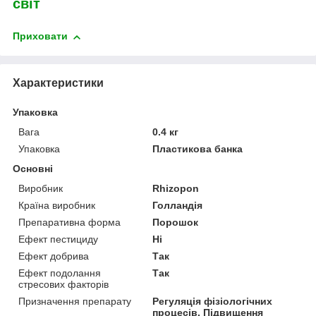
світ
Приховати
Характеристики
Упаковка
Вага
0.4 кг
Упаковка
Пластикова банка
Основні
Виробник
Rhizopon
Країна виробник
Голландія
Препаративна форма
Порошок
Ефект пестициду
Ні
Ефект добрива
Так
Ефект подолання
Так
стресових факторів
Призначення препарату
Регуляція фізіологічних
процесів, Підвищення