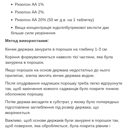
Ризопон АА 1%
Ризопон АА 2%.
Ризопон АА 20% (50 мг д.в. на 1 таблетку)
Вища концентрація індолілбутрикової кислоти дає
більше сили укорінення.
Метод використання:
Кінчик держака занурити в порошок на глибину 1-3 см.
Коріння формуватиметься навколо тієї частини, яка була
занурена в порошок.
Якщо порошок на основі держака недостатньо до нього
прилипає, злегка змочіть кінчик держака водою.
Після опудрівання надлишок порошку треба легко відтрухнути
так, щоб закінчення кожного саджанців було покрите тонкою
оболонкою порошку.
Потім держак висадити в субстрат, у якому було попередньо
підготовлене заглиблення під розмір держака, що
вкорінюється.
Важливо, щоб основи держаків були занурені в порошок так,
щоб поверхня, яка обробляється, була покрита рівним і