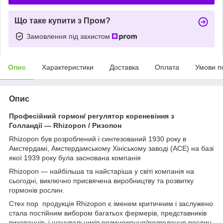
Що таке купити з Пром?
Замовлення під захистом
Опис
Характеристики
Доставка
Оплата
Умови п
Опис
Професійний гормон/ регулятор кореневіння з
Голландії — Rhizopon / Ризопон
Rhizopon був розроблений і синтезований 1930 року в
Амстердамі, Амстердамському Хініському заводі (АСЕ) на базі
якої 1939 року була заснована компанія
Rhizopon — найбільша та найстаріша у світі компанія на
сьогодні, виключно присвячена виробництву та розвитку
гормонів рослин.
Стех пор продукція Rhizopon є іменем критичним і заслужено
стала постійним вибором багатьох фермерів, представників
вихованців і шанувальників розмноження/розведення рослин