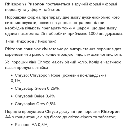
Rhizopon / Ризопон
постачається в зручній формі у формі
порошку та у формі таблеток
Порошкова форма препарату дає змогу дуже економно його
використовувати, позаяк на держак потрапляє тільки
необхідна кількість препарату тонким шаром, що дає змогу
одним пакетом на 25 г обробити приблизно 1000 шт. держаків.
Типи
Rhizopon / Ризопон:
Rhizopon поширює сім готових до використання порошків для
кореневіння з різною концентрацією індолілмасляної кислоти.
Усі порошки лінії Chryzo мають різний колір. Колір є частиною
назви продуктів лінійки
Chryzo; Chryzopon Rose (рожевий по-гландськи)
0,1%,
Chryzotop Green 0,25%,
Chryzotek Beige 0,4%
Chryzoplus Grey 0,8%.
Поряд із продуктами Chryzo доступні три порошки
Rhizopon
AA
з концентрацією від білого до світло-сірого та таблеток;
Ризопон АА 0,5%,