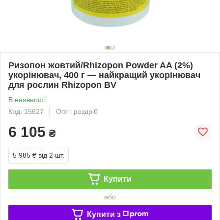
Ризопон жовтий/Rhizopon Powder AA (2%)
укорінювач, 400 г — найкращий укорінювач
для рослин Rhizopon BV
В наявності
Код: 15627
Опт і роздріб
6 105
₴
5 985 ₴
від 2 шт.
Купити
або
Купити з