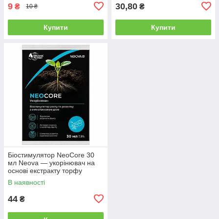
9
30,80
₴
₴
10 ₴
Купити
Купити
Біостимулятор NeoCore 30
мл Neova — укорінювач на
основі екстракту торфу
В наявності
44
₴