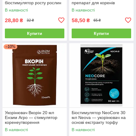
біостимулятор росту рослин
препарат для коренів
В наявності
В наявності
28,80
58,50
₴
₴
32 ₴
65 ₴
Купити
Купити
–10%
Укорінювач Вкорін 20 мл
Біостимулятор NeoCore 30
Ензим Агро — стимулятор
мл Neova — укорінювач на
коренеутворення
основі екстракту торфу
В наявності
В наявності