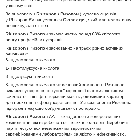
у всьому світі.
За аналогією з
Rhizopon / Ризопон
( куплена ліцензія
у Rhizopon BV випускається
Clonex gel
, який має теж активну
речовину, але як гель.
Rhizopon / Ризопон
займає частку понад 63% світового
ринку професійних укорінців.
Rhizopon / Ризопон
заснованих на трьох різних активних
речовинах:
3-Індолмасляна кислота
1- Нафтилуксусна кислота
3-Індолуксусна кислота.
3-Індолмасляна кислота як основний компонент Ризопона
викликає утворення потужної кореневої системи за типом
сечковатої. Інші фіто гормони мають допоміжний характер
для посилення ефекту кореневіння. Усі компоненти Ризопона
підібрані в науково обґрунтованих пропорціях.
Rhizopon / Ризопон
АА — складається з водорозчинних
компонентів, які виробляються тільки в Голландії. Виробничі
партії тестуються незалежними європейськими
сертифікованими лабораторіями за якістю й ефективністю.