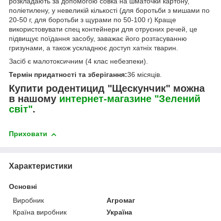
розкладають за допомогою совка на шматочки картону,
поліетилену, у невеликій кількості (для боротьби з мишами по
20-50 г, для боротьби з щурами по 50-100 г) Краще
використовувати спец контейнери для отруєних речей, це
підвищує поїдання засобу, заважає його розтасуванню
гризунами, а також ускладнює доступ хатніх тварин.
Засіб є малотоксичним (4 клас небезпеки).
Термін придатності та зберігання:
36 місяців.
Купити родентицид "Щескунчик" можна
в нашому
интернет-магазине "Зелений
світ"
.
Приховати
Характеристики
Основні
Виробник
Агромаг
Країна виробник
Україна