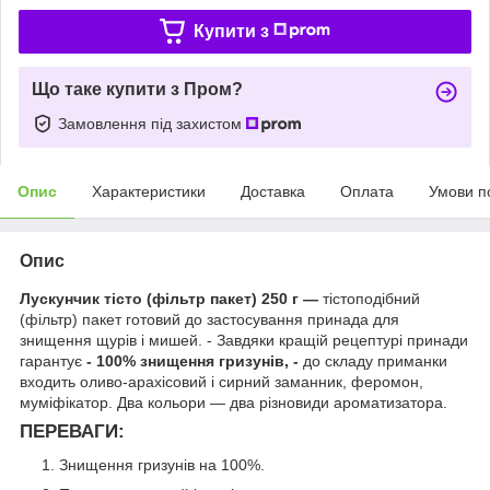
Купити з
Що таке купити з Пром?
Замовлення під захистом
Опис
Характеристики
Доставка
Оплата
Умови п
Опис
Лускунчик тісто (фільтр пакет) 250 г —
тістоподібний
(фільтр) пакет готовий до застосування принада для
знищення щурів і мишей. - Завдяки кращій рецептурі принади
гарантує
- 100% знищення гризунів, -
до складу приманки
входить оливо-арахісовий і сирний заманник, феромон,
муміфікатор. Два кольори — два різновиди ароматизатора.
ПЕРЕВАГИ:
Знищення гризунів на 100%.