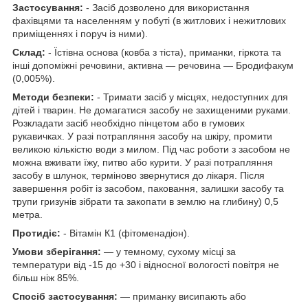
Застосування:
- Засіб дозволено для використання
фахівцями та населенням у побуті (в житлових і нежитлових
приміщеннях і поруч із ними).
Склад:
- Їстівна основа (ковба з тіста), приманки, гіркота та
інші допоміжні речовини, активна — речовина — Бродифакум
(0,005%).
Методи безпеки:
- Тримати засіб у місцях, недоступних для
дітей і тварин. Не домагатися засобу не захищеними руками.
Розкладати засіб необхідно пінцетом або в гумових
рукавичках. У разі потрапляння засобу на шкіру, промити
великою кількістю води з милом. Під час роботи з засобом не
можна вживати їжу, питво або курити. У разі потрапляння
засобу в шлунок, терміново звернутися до лікаря. Після
завершення робіт із засобом, паковання, залишки засобу та
трупи гризунів зібрати та закопати в землю на глибину) 0,5
метра.
Протидіє:
- Вітамін К1 (фітоменадіон).
Умови зберігання:
— у темному, сухому місці за
температури від -15 до +30 і відносної вологості повітря не
більш ніж 85%.
Спосіб застосування:
— приманку висипають або