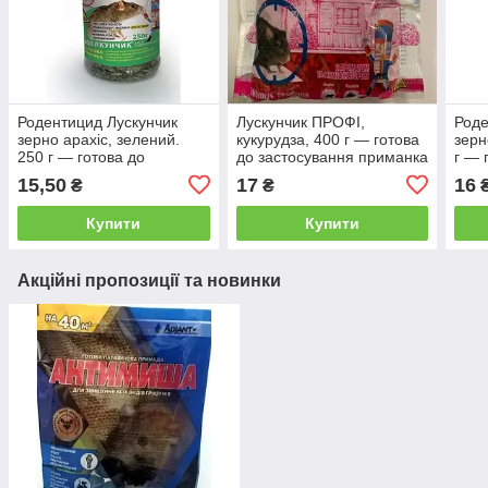
Родентицид Лускунчик
Лускунчик ПРОФІ,
Роде
зерно арахіс, зелений.
кукурудза, 400 г — готова
зерн
250 г — готова до
до застосування приманка
г — 
застосування приманка
для знищення щурів і
заст
15,50
17
16
₴
₴
для знищення щурів і
мишей
для 
мишей
миш
Купити
Купити
Акційні пропозиції та новинки