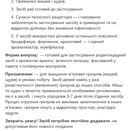
Приманює мишей і щурів.
Засіб уже готовий до застосування.
Сучасні технології рецептури — і паковання
забезпечують застосування засобу в приміщенні та на
відкритих ділянках без зниження ефективності.
У засобі використані речовини останнього покоління:
бродифакум, феромони, арахісовий — і сирний
ароматизатор, муміфікатор.
Форма випуску:
— готовий для застосування родентицидний
засіб з ароматом арахісу, зеленого кольору, фасований у
пакети з полімерних матеріалів.
Призначення:
— для знищення м'язових гризунів (мишей,
щурів) в умовах побуту. Засіб дієвий навіть у разі
резистентності (виявлення) гризунів до інших способів. Миші
та щури з легкістю приманюються особливими речовинами,
які є в засобі, і гинуть упродовж 3-7 днів після з'їдання засобу.
Процес отруєння гризунів не викликає занепокоєння в інших
м'язових, гризуни гинуть у відкритому просторі, унаслідок
задухи.
Зверніть увагу! Засіб потрібно постійно додавати
, не
допустивши його повного поїдання.