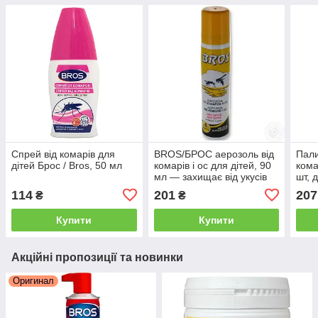
Спрей від комарів для
BROS/БРОС аерозоль від
Пали
дітей Брос / Bros, 50 мл
комарів і ос для дітей, 90
кома
мл — захищає від укусів
шт, 
комарів та ос
УЦІ
114
201
207
₴
₴
Купити
Купити
Акційні пропозиції та новинки
Оригинал