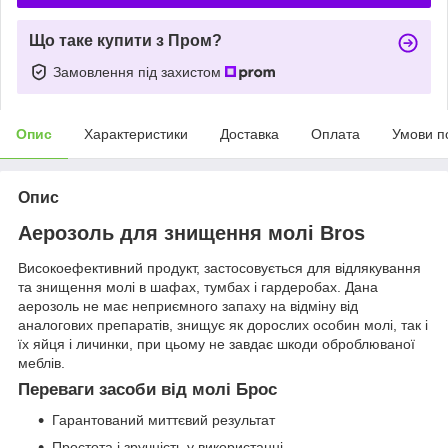
Що таке купити з Пром?
Замовлення під захистом
Опис
Характеристики
Доставка
Оплата
Умови п
Опис
Аерозоль для знищення молі Bros
Високоефективний продукт, застосовується для відлякування
та знищення молі в шафах, тумбах і гардеробах. Дана
аерозоль не має неприємного запаху на відміну від
аналогових препаратів, знищує як дорослих особин молі, так і
їх яйця і личинки, при цьому не завдає шкоди оброблюваної
меблів.
Переваги засоби від молі Брос
Гарантований миттєвий результат
Простота і зручність у використанні