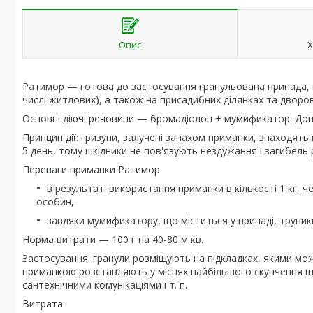
Опис
Х
Ратимор — готова до застосування гранульована принада, п
числі житлових), а також на присадибних ділянках та дворов
Основні діючі речовини — бромадіолон + мумификатор. Доп
Принцип дії: гризуни, залучені запахом приманки, знаходять ї
5 день, тому шкідники не пов'язують нездужання і загибель 
Переваги приманки Ратимор:
в результаті використання приманки в кількості 1 кг, 
особин,
завдяки мумификатору, що міститься у принаді, трупи
Норма витрати — 100 г на 40-80 м кв.
Застосування: гранули розміщують на підкладках, якими мож
приманкою розставляють у місцях найбільшого скупчення щурі
сантехнічними комунікаціями і т. п.
Витрата: