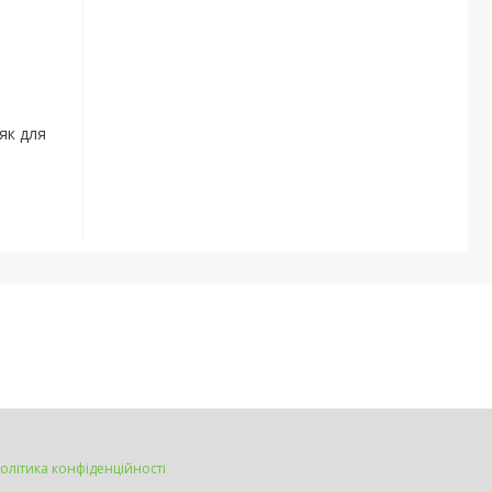
як для
олітика конфіденційності