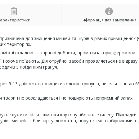
арактеристики
Інформація для замовлення
ризначена для знищення мишей та щурів в різних приміщеннях (
их територіях.
оміжні складові — харчові добавки, ароматизатори, феромони.
ї і охоче поїдають. Дія отруйної засоби проявляється не відразу, 
родичів з поїданням гранул.
через 9-13 днів можна знищити колонію гризунів, чисельністю до 6
ки тварин не розкладаються і не поширюють неприємний запах.
уть служити щільні шматки картону або поліетилену. Підкладки 
в і мишей — біля нір, уздовж стін, поруч з сміттєзбірниками, пі