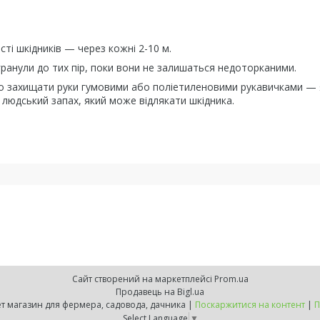
сті шкідників — через кожні 2-10 м.
ранули до тих пір, поки вони не залишаться недоторканими.
но захищати руки гумовими або поліетиленовими рукавичками — 
я людський запах, який може відлякати шкідника.
Сайт створений на маркетплейсі
Prom.ua
Продавець на Bigl.ua
ZELENSVIT.COM — інтернет магазин для фермера, садовода, дачника |
Поскаржитися на контент
|
П
Select Language
▼