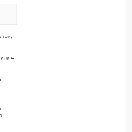
у тому
а на 4-
5
з
д