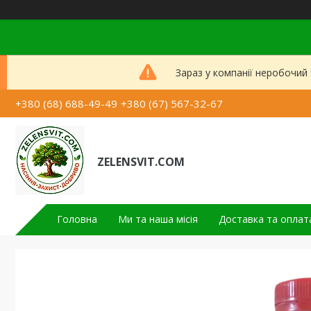
Зараз у компанії неробочий
+380 (68) 688-49-49
+380 (67) 567-32-67
ZELENSVIT.COM
Головна
Ми та наша місія
Доставка та оплат