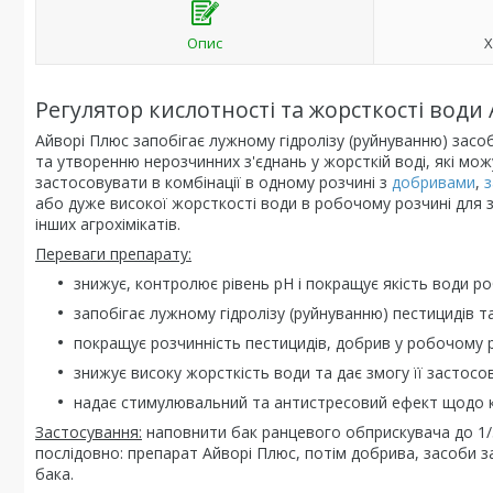
Опис
Х
Регулятор кислотності та жорсткості води 
Айворі Плюс запобігає лужному гідролізу (руйнуванню) засоб
та утворенню нерозчинних з'єднань у жорсткій воді, які м
застосовувати в комбінації в одному розчині з
добривами
,
з
або дуже високої жорсткості води в робочому розчині для з
інших агрохімікатів.
Переваги препарату:
знижує, контролює рівень pH і покращує якість води р
запобігає лужному гідролізу (руйнуванню) пестицидів та
покращує розчинність пестицидів, добрив у робочому р
знижує високу жорсткість води та дає змогу її застос
надає стимулювальний та антистресовий ефект щодо к
Застосування:
наповнити бак ранцевого обприскувача до 1/3
послідовно: препарат Айворі Плюс, потім добрива, засоби з
бака.