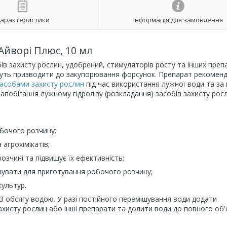
арактеристики
Інформація для замовлення
Айворі Плюс, 10 мл
ів захисту рослин, удобрений, стимуляторів росту та інших преп
ожуть призводити до закупорювання форсунок. Препарат рекомен
асобами захисту рослин
під час використання лужної води та за 
апобігання лужному гідролізу (розкладання) засобів захисту рос
обочого розчину;
 агрохімікатів;
озчині та підвищує їх ефективність;
овувати для приготування робочого розчину;
ультур.
 обсягу водою. У разі постійного перемішування води додати
ахисту рослин або інші препарати та долити води до повного об'