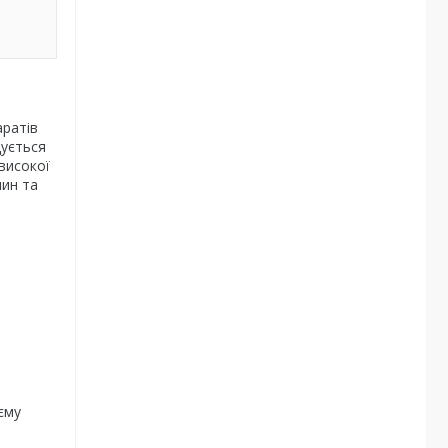
аратів
дується
високої
лин та
єму