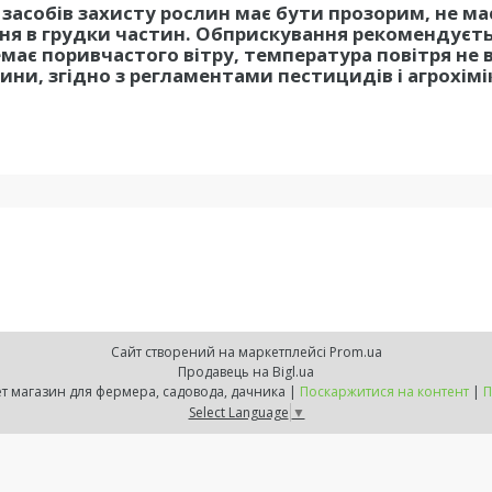
 засобів захисту рослин має бути прозорим, не ма
ня в грудки частин. Обприскування рекомендуєт
має поривчастого вітру, температура повітря не
дини, згідно з регламентами пестицидів і агрохімі
Сайт створений на маркетплейсі
Prom.ua
Продавець на Bigl.ua
ZELENSVIT.COM — інтернет магазин для фермера, садовода, дачника |
Поскаржитися на контент
|
П
Select Language
▼