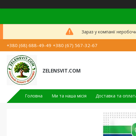
Зараз у компанії неробоч
+380 (68) 688-49-49
+380 (67) 567-32-67
ZELENSVIT.COM
Головна
Ми та наша місія
Доставка та оплат