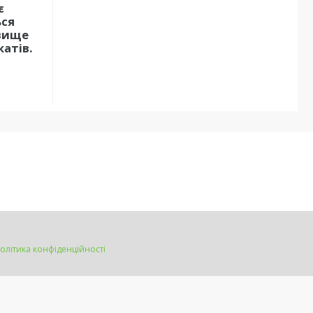
є
ься
 вище
катів.
олітика конфіденційності