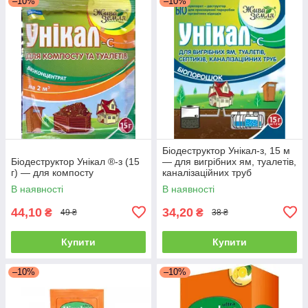
–10%
–10%
Біодеструктор Унікал-з, 15 м
Біодеструктор Унікал ®-з (15
— для вигрібних ям, туалетів,
г) — для компосту
каналізаційних труб
В наявності
В наявності
44,10
34,20
₴
₴
49 ₴
38 ₴
Купити
Купити
–10%
–10%