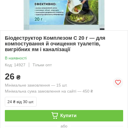
Біодеструктор Комплезом С 20 г — для
компостування й очищення туалетів,
вигрібних ям і каналізації
В наявності
Код: 14927
Тільки опт
26
₴
Мінімальне замовлення — 15 шт.
Мінімальна сума замовлення на сайті — 450 ₴
24 ₴
від 30 шт.
Купити
або