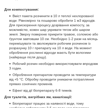
Для компостування:
Вміст пакета розчинити в 10 л теплої нехлорованої
води. Рівномірно та пошарово обробити 1 м3 відходів.
Для прискорення процесу дозрівання компосту, за
можливістю, кожен шар укривати тягом або шаром
землі. Зверху поверхню прикрити травою, соломою або
ґрунтом завтовшки 10 см. Необхідно 1-2 рази на місяць
перемішувати та зволожувати робочим розчином із
розрахунку 10 г препарату на 10 л води. На момент
оброблення рослинні відходи мають бути вологими
(найкраще після дощу).
Робочий розчин необхідно використовувати впродовж
3 годин.
Оброблення препаратом проводити за температури
від +5 °C. Обробку проводити уникаючи потрапляння
прямих сонячних променів.
Ефект від дії біопрепарату 6-8 тижнів.
Для туалетів, вигрібних ям, каналізації:
Біопрепарат працює за наявності води, тому
необхідно забезпечити 2-5 см води над відходами.