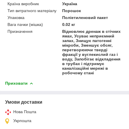
Країна виробник
Україна
Тип витратного матеріалу
Порошок
Упаковка
Поліетиленовий пакет
Вага пачки (мішка)
0.02 кг
Призначення
Відновлює дренаж в стічних
ямах, Усуває неприємний
запах, Знищує патогенні
мікроби, Зменшує обсяг,
перетворюючи тверді
фракції у вуглекислий газ і
воду, Запобігає відкладення
в трубах і підтримує
каналізаційні мережі в
робочому стані
Приховати
Умови доставки
Нова Пошта
Укрпошта