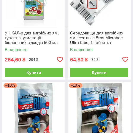
УНІКАЛ-р для вигрібних ям,
Середовище для вигрібних
туалетів, утилізації
ям і септиків Bros Microbec
біологічних відходів 500 мл
Ultra tabs, 1 таблетка
В наявності
В наявності
264,60
64,80
₴
₴
294 ₴
72 ₴
Купити
Купити
–10%
–10%