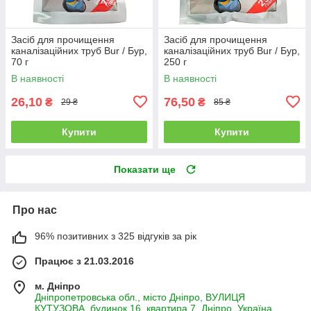
Засіб для прочищення
Засіб для прочищення
каналізаційних труб Bur / Бур,
каналізаційних труб Bur / Бур,
70 г
250 г
В наявності
В наявності
26,10
76,50
₴
₴
29 ₴
85 ₴
Купити
Купити
Показати ще
Про нас
96% позитивних з 325 відгуків за рік
Працює з 21.03.2016
м. Дніпро
Дніпропетровська обл., місто Дніпро, ВУЛИЦЯ
КУТУЗОВА, будинок 16, квартира 7, Дніпро, Україна