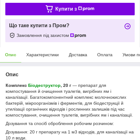
Купити з
Що таке купити з Пром?
Замовлення під захистом
Опис
Характеристики
Доставка
Оплата
Умови п
Опис
Комплекс
Біодеструктор
, 20 г
— препарат для
компостування й очищення туалетів, вигрібних ям і
каналізації. Багатокомпонентний комплекс молочнокислих
бактерій, мікроорганізмів і ферментів, для біодеструкції й
утилізації органічних відходів і рослинних залишків під час
компостування, очищення туалетів, вигрібних ям і каналізації.
Дозування та спосіб оброблення робочим розчином:
Дозування: 20 г препарату на 1 м3 відходів, для каналізації на
10 л води.