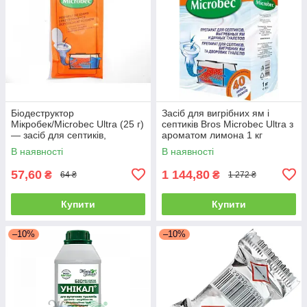
Біодеструктор
Засіб для вигрібних ям і
Мікробек/Microbec Ultra (25 г)
септиків Bros Microbec Ultra з
— засіб для септиків,
ароматом лимона 1 кг
вигрібних ям і дачних
В наявності
В наявності
туалетів
57,60
1 144,80
₴
₴
64 ₴
1 272 ₴
Купити
Купити
–10%
–10%