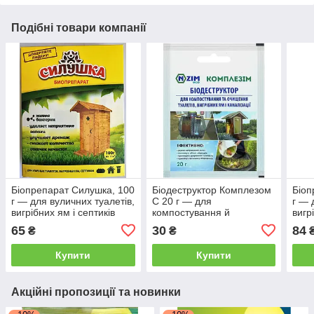
Подібні товари компанії
Біопрепарат Силушка, 100
Біодеструктор Комплезом
Біоп
г — для вуличних туалетів,
С 20 г — для
г — 
вигрібних ям і септиків
компостування й
вигр
очищення туалетів,
65
30
84
₴
₴
вигрібних ям і каналізації
Купити
Купити
Акційні пропозиції та новинки