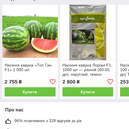
Насіння кавуна «Топ Ган
Насіння кавуна Лоріан F1,
Насі
F1» 1 000 шт.
1000 шт — ранній (60-65
100 
дн), округлий, темно-
дн) 
зелений, Syngenta
Kita
2 755
2 800
253
₴
₴
Купити
Купити
Про нас
96% позитивних з 328 відгуків за рік