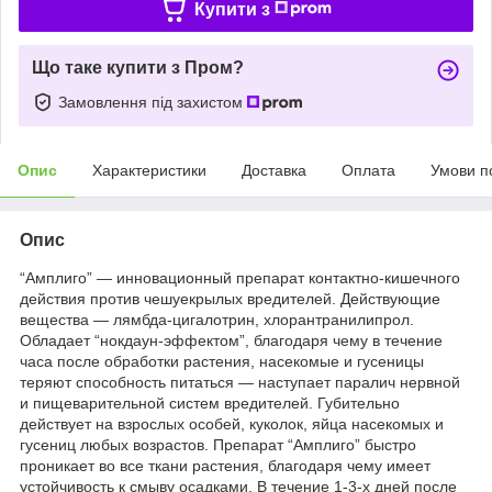
Купити з
Що таке купити з Пром?
Замовлення під захистом
Опис
Характеристики
Доставка
Оплата
Умови п
Опис
“Амплиго” — инновационный препарат контактно-кишечного
действия против чешуекрылых вредителей. Действующие
вещества — лямбда-цигалотрин, хлорантранилипрол.
Обладает “нокдаун-эффектом”, благодаря чему в течение
часа после обработки растения, насекомые и гусеницы
теряют способность питаться — наступает паралич нервной
и пищеварительной систем вредителей. Губительно
действует на взрослых особей, куколок, яйца насекомых и
гусениц любых возрастов. Препарат “Амплиго” быстро
проникает во все ткани растения, благодаря чему имеет
устойчивость к смыву осадками. В течение 1-3-х дней после