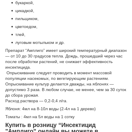
букаркой,
цикадкой,
пильщиком,
цветоедом,
тлей,
луговым мотыльком и др.
Препарат “Амплиго” имеет широкий температурный диапазон
— от 10 до 30 градусов тепла. Дождь, прошедший через час
после обработки растений, не снижает эффективность
инсектицида.
Опрыскивание следует проводить в момент массовой
популяции насекомых, по вегетирующим растениям.
Опрыскивание культур делается дважды, на яблонях —
допустимо 3 раза. В любом случае, не менее, чем за 30 суток
до сбора урожая.
Расход раствора — 0,2-0,4 л/га.
Яблоня: 4мл на 8-10л воды (2-4л на 1 дерево)
Томаты : 4мл на 5л воды на 1 сотку
Купить в розницу “Инсектицид
"Амплиго” онлайн вы можете в