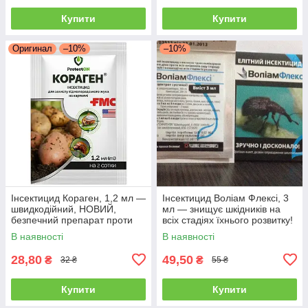
Купити
Купити
Оригинал
–10%
–10%
Інсектицид Кораген, 1,2 мл —
Інсектицид Воліам Флексі, 3
швидкодійний, НОВИЙ,
мл — знищує шкідників на
безпечний препарат проти
всіх стадіях їхнього розвитку!
плодорубки та коларадського
В наявності
В наявності
жука
28,80
49,50
₴
₴
32 ₴
55 ₴
Купити
Купити