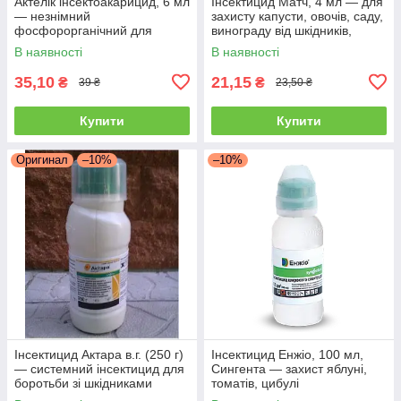
Актелік інсектоакарицид, 6 мл
Інсектицид Матч, 4 мл — для
— незнімний
захисту капусти, овочів, саду,
фосфорорганічний для
винограду від шкідників,
знищення шкідників,
В наявності
В наявності
Syngenta
35,10
21,15
₴
₴
39 ₴
23,50 ₴
Купити
Купити
Оригинал
–10%
–10%
Інсектицид Актара в.г. (250 г)
Інсектицид Енжіо, 100 мл,
— системний інсектицид для
Сингента — захист яблуні,
боротьби зі шкідниками
томатів, цибулі
овочів і саду