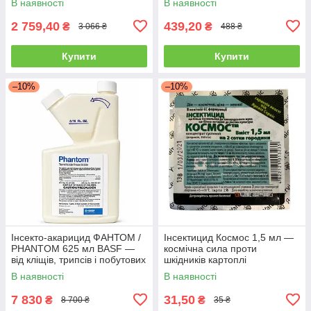
В наявності
В наявності
2 759,40
439,20
₴
₴
3 066 ₴
488 ₴
Купити
Купити
–10%
–10%
Інсекто-акарицид ФАНТОМ /
Інсектицид Космос 1,5 мл —
PHANTOM 625 мл BASF —
космічна сила проти
від кліщів, трипсів і побутових
шкідників картоплі
шкідників
(колорадський жук, дрот, тля)
В наявності
В наявності
7 830
31,50
₴
₴
8 700 ₴
35 ₴