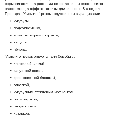
опрыскивания, на растении не остается ни одного живого
насекомого, а эффект защиты длится около 3-х недель.
Препарат “Амплиго” рекомендуется при выращивании:
кукурузы,
подсолнечника,
томатов открытого грунта,
капусты,
яблонь.
“Амплиго” рекомендуется для борьбы с:
хлопковой совкой,
капустной совкой,
крестоцветной блошкой,
огневкой,
кукурузным стеблевым мотыльком,
листоверткой,
плодожоркой,
казаркой,