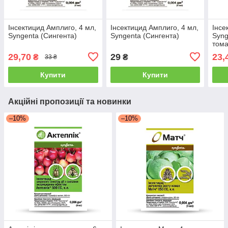
Інсектицид Амплиго, 4 мл,
Інсектицид Амплиго, 4 мл,
Інсе
Syngenta (Сингента)
Syngenta (Сингента)
Syng
тома
29,70
29
23,
₴
₴
33 ₴
Купити
Купити
Акційні пропозиції та новинки
–10%
–10%