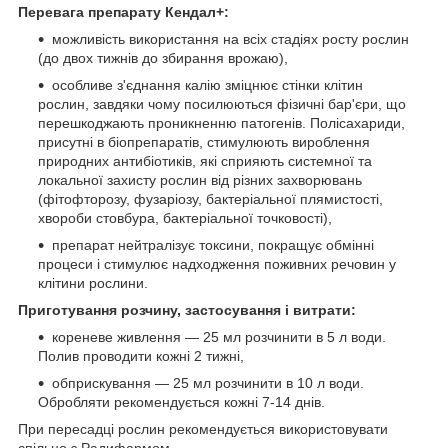
Перевага препарату Кендал+:
можливість використання на всіх стадіях росту рослин
(до двох тижнів до збирання врожаю),
особливе з'єднання калію зміцнює стінки клітин
рослин, завдяки чому посилюються фізичні бар'єри, що
перешкоджають проникненню патогенів. Полісахариди,
присутні в біопрепаратів, стимулюють вироблення
природних антибіотиків, які сприяють системної та
локальної захисту рослин від різних захворювань
(фітофторозу, фузаріозу, бактеріальної плямистості,
хвороби стовбура, бактеріальної точковості),
препарат нейтралізує токсини, покращує обмінні
процеси і стимулює надходження поживних речовин у
клітини рослини.
Приготування розчину, застосування і витрати:
кореневе живлення — 25 мл розчинити в 5 л води.
Полив проводити кожні 2 тижні,
обприскування — 25 мл розчинити в 10 л води.
Обробляти рекомендується кожні 7-14 днів.
При пересадці рослин рекомендується використовувати
спільно з Радифармом.