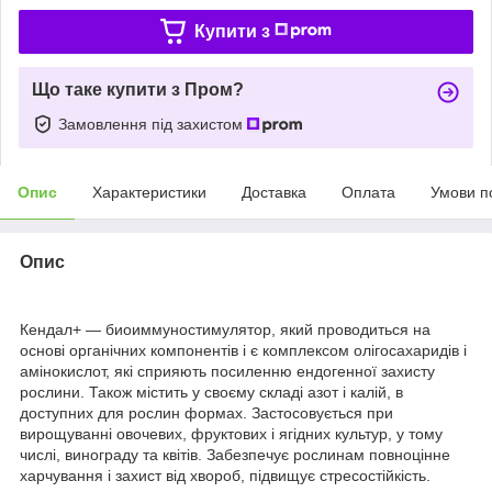
Купити з
Що таке купити з Пром?
Замовлення під захистом
Опис
Характеристики
Доставка
Оплата
Умови п
Опис
Кендал+ — биоиммуностимулятор, який проводиться на
основі органічних компонентів і є комплексом олігосахаридів і
амінокислот, які сприяють посиленню ендогенної захисту
рослини. Також містить у своєму складі азот і калій, в
доступних для рослин формах. Застосовується при
вирощуванні овочевих, фруктових і ягідних культур, у тому
числі, винограду та квітів. Забезпечує рослинам повноцінне
харчування і захист від хвороб, підвищує стресостійкість.