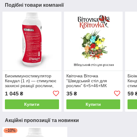
Подібні товари компанії
Биоиммуностимулятор
Квіточка Віточка
Біоі
Кендал (1 л) — стимулює
“Шведський стіл для
Кенд
захисні реакції рослини,
рослин” 6+5+46+МК
стим
стійкість до стресів та
росл
1 045
35
59
₴
₴
хвороб
стре
Купити
Купити
Акційні пропозиції та новинки
–10%