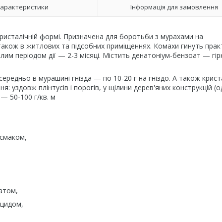
арактеристики
Інформація для замовлення
ристалічній формі. Призначена для боротьби з мурахами на
а також в житлових та підсобних приміщеннях. Комахи гинуть пра
алим періодом дії — 2-3 місяці. Містить денатоніум-бензоат — гір
середньо в мурашині гнізда — по 10-20 г на гніздо. А також крис
: уздовж плінтусів і порогів, у щілини дерев'яних конструкцій (о
а — 50-100 г/кв. м
 смаком,
атом,
ицидом,