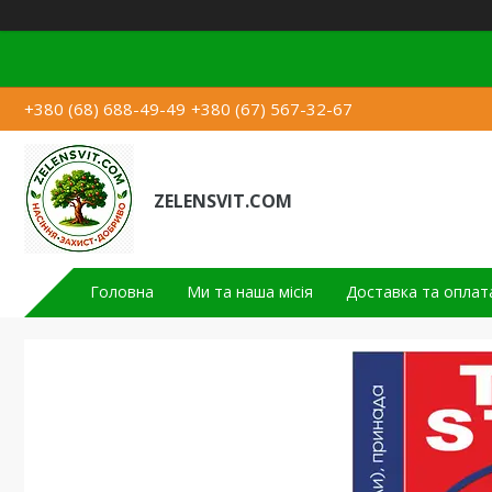
+380 (68) 688-49-49
+380 (67) 567-32-67
ZELENSVIT.COM
Головна
Ми та наша місія
Доставка та оплат