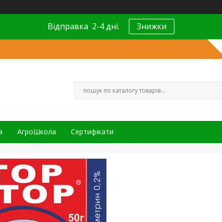
Відправка 2-4 дні.
Знижки
а
АгроШкола
Сертифікати