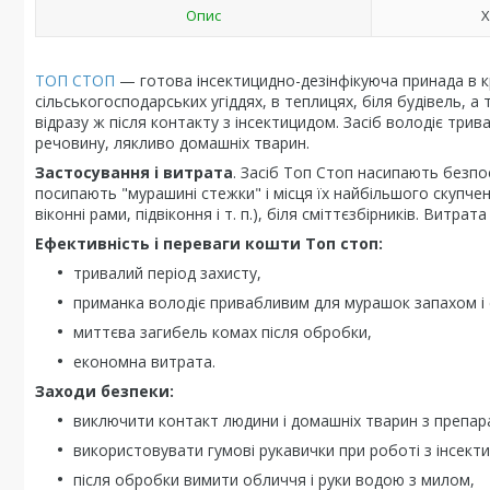
Опис
Х
ТОП СТОП
— готова інсектицидно-дезінфікуюча принада в к
сільськогосподарських угіддях, в теплицях, біля будівель, 
відразу ж після контакту з інсектицидом. Засіб володіє трив
речовину, лякливо домашніх тварин.
Застосування і витрата
. Засіб Топ Стоп насипають безпо
посипають "мурашині стежки" і місця їх найбільшого скупчення
віконні рами, підвіконня і т. п.), біля сміттєзбірників. Витрат
Ефективність і переваги кошти Топ стоп:
тривалий період захисту,
приманка володіє привабливим для мурашок запахом і
миттєва загибель комах після обробки,
економна витрата.
Заходи безпеки:
виключити контакт людини і домашніх тварин з препар
використовувати гумові рукавички при роботі з інсект
після обробки вимити обличчя і руки водою з милом,