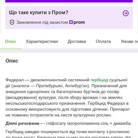
Що таке купити з Пром?
Замовлення під захистом
Опис
Характеристики
Доставка
Оплата
Умови п
Опис
Федерал — двокомпонентний системний
гербіцид
суцільної
дії (аналоги — Протибурьян, Антибур'ян). Призначений для
знищення однорічних та багаторічних бур'янів до посіву
(висаджування) культури, після збору врожаю і на землях
несільськогосподарського призначення. Гербіцид Федерал в
основному використовують для підготовки ділянки. Препарат
не повинен потрапляти на листя культурних рослин.
Діючі речовини
— гліфосату ізопропіламінна сіль + дикамба.
Гербіцид швидко поширюється від точки контакту з рослиною
до точки росту, блокуючи при цьому поділ ростових клітин. На