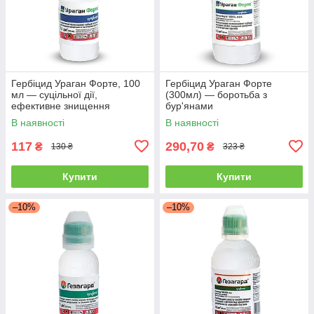
Гербіцид Ураган Форте, 100
Гербіцид Ураган Форте
мл — суцільної дії,
(300мл) — боротьба з
ефективне знищення
бур'янами
бур'яну!
В наявності
В наявності
117
290,70
₴
₴
130 ₴
323 ₴
Купити
Купити
–10%
–10%