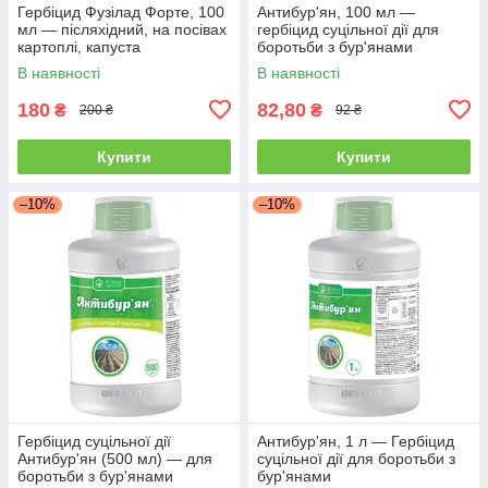
Гербіцид Фузілад Форте, 100
Антибур'ян, 100 мл —
мл — післяхідний, на посівах
гербіцид суцільної дії для
картоплі, капуста
боротьби з бур'янами
В наявності
В наявності
180
82,80
₴
₴
200 ₴
92 ₴
Купити
Купити
–10%
–10%
Гербіцид суцільної дії
Антибур'ян, 1 л — Гербіцид
Антибур'ян (500 мл) — для
суцільної дії для боротьби з
боротьби з бур'янами
бур'янами