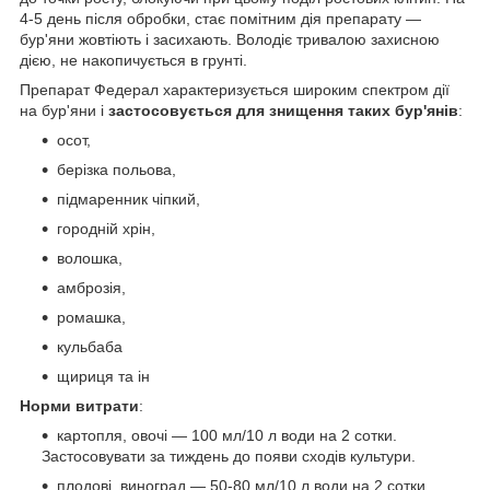
4-5 день після обробки, стає помітним дія препарату —
бур'яни жовтіють і засихають. Володіє тривалою захисною
дією, не накопичується в грунті.
Препарат Федерал характеризується широким спектром дії
на бур'яни і
застосовується для знищення таких бур'янів
:
осот,
берізка польова,
підмаренник чіпкий,
городній хрін,
волошка,
амброзія,
ромашка,
кульбаба
щириця та ін
Норми витрати
:
картопля, овочі — 100 мл/10 л води на 2 сотки.
Застосовувати за тиждень до появи сходів культури.
плодові, виноград — 50-80 мл/10 л води на 2 сотки.