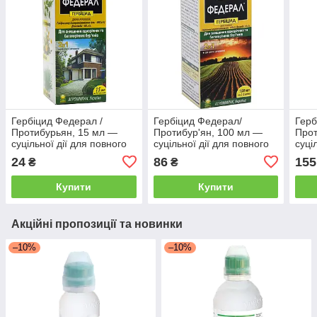
Гербіцид Федерал /
Гербіцид Федерал/
Герб
Протибурьян, 15 мл —
Протибур'ян, 100 мл —
Прот
суцільної дії для повного
суцільної дії для повного
суці
знищення бур'янів
знищення бур'янів
знищ
24
86
155
₴
₴
Купити
Купити
Акційні пропозиції та новинки
–10%
–10%