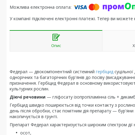
У компанії підключені електронні платежі. Тепер ви можете
Опис
Х
Федерал — двокомпонентний системний
гербіцид
суцільної
однорічних та багаторічних бур'янів до посіву (висаджуванн
призначення. Гербіцид Федерал в основному використовують
культурних рослин.
Діючі речовини
— гліфосату ізопропіламінна сіль + дикамб
Гербіцид швидко поширюється від точки контакту з рослиною
день після обробки, стає помітним дія препарату — бур'яни
накопичується в грунті.
Препарат Федерал характеризується широким спектром дії н
осот,