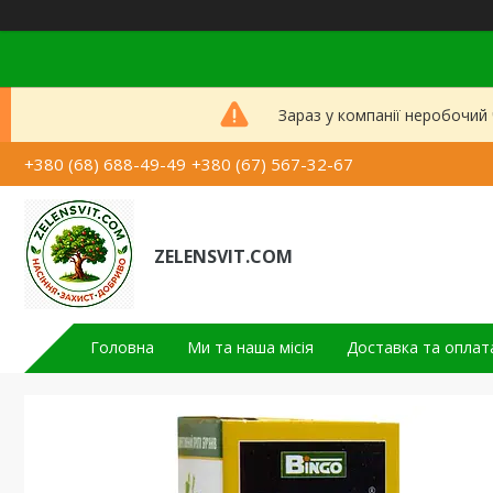
Зараз у компанії неробочий
+380 (68) 688-49-49
+380 (67) 567-32-67
ZELENSVIT.COM
Головна
Ми та наша місія
Доставка та оплат