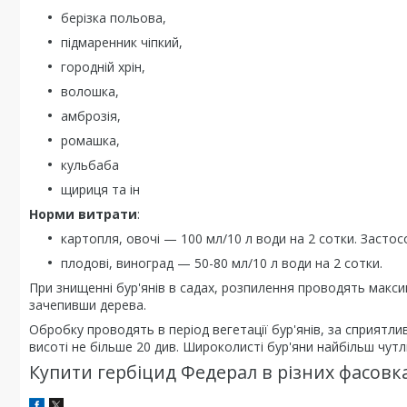
берізка польова,
підмаренник чіпкий,
городній хрін,
волошка,
амброзія,
ромашка,
кульбаба
щириця та ін
Норми витрати
:
картопля, овочі — 100 мл/10 л води на 2 сотки. Застос
плодові, виноград — 50-80 мл/10 л води на 2 сотки.
При знищенні бур'янів в садах, розпилення проводять макси
зачепивши дерева.
Обробку проводять в період вегетації бур'янів, за сприятли
висоті не більше 20 див. Широколисті бур'яни найбільш чутли
Купити гербіцид Федерал в різних фасовк