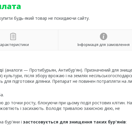
 купити будь-який товар не покидаючи сайту.
арактеристики
Інформація для замовлення
 дії (аналоги — Протибурьян, Антибур'ян). Призначений для знищ
я) культури, після збору врожаю і на землях несільськогосподар
 для підготовки ділянки. Препарат не повинен потрапляти на л
а.
 до точки росту, блокуючи при цьому поділ ростових клітин. На
 жовтіють і засихають. Володіє тривалою захисною дією, не
а бур'яни і
застосовується для знищення таких бур'янів
: