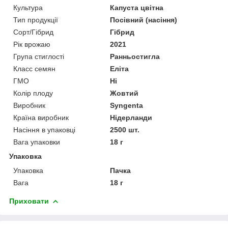
Культура
Капуста цвітна
Тип продукції
Посівний (насіння)
Сорт/Гібрид
Гібрид
Рік врожаю
2021
Група стиглості
Ранньостигла
Класс семян
Еліта
ГМО
Ні
Колір плоду
Жовтий
Виробник
Syngenta
Країна виробник
Нідерланди
Насіння в упаковці
2500 шт.
Вага упаковки
18 г
Упаковка
Упаковка
Пачка
Вага
18 г
Приховати