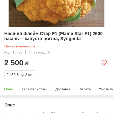
Насіння Флейм Стар F1 (Flame Star F1) 2500
насінь— капуста цвітна, Syngenta
Немає в наявності
Код: 15392
Опт і роздріб
2 500
₴
2 450 ₴
від 2 шт.
Опис
Характеристики
Доставка
Оплата
Умови п
Опис