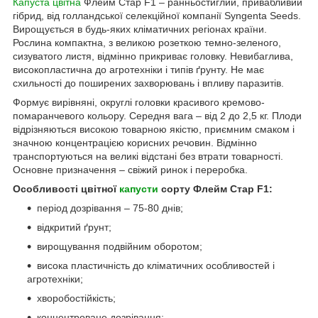
Капуста цвітна
Флейм Стар F1 – ранньостиглий, привабливий
гібрид, від голландської селекційної компанії Syngenta Seeds.
Вирощується в будь-яких кліматичних регіонах країни.
Рослина компактна, з великою розеткою темно-зеленого,
сизуватого листя, відмінно прикриває головку. Невибаглива,
високопластична до агротехніки і типів ґрунту. Не має
схильності до поширених захворювань і впливу паразитів.
Формує вирівняні, округлі головки красивого кремово-
помаранчевого кольору. Середня вага – від 2 до 2,5 кг. Плоди
відрізняються високою товарною якістю, приємним смаком і
значною концентрацією корисних речовин. Відмінно
транспортуються на великі відстані без втрати товарності.
Основне призначення – свіжий ринок і переробка.
Особливості цвітної
капусти
сорту Флейм Стар F1:
період дозрівання – 75-80 днів;
відкритий ґрунт;
вирощування подвійним оборотом;
висока пластичність до кліматичних особливостей і
агротехніки;
хворобостійкість;
концентроване дозрівання;