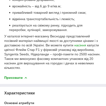
врожайність – від 6 до 9 кг/кв.м;
привабливий товарний вигляд і приємний смак;
відмінна транспортабельність і лежкість;
реалізується на свіжому ринку, підходить для
переробки, кулінарії, заморожування.
У каталозі інтернет-магазину Веснодар представлений
посівний матеріал найвищої якості за доступними цінами і з
доставкою по всій Україні. Ви можете купити
насіння
капусти
цвітної Флейм Стар F1 у фірмовій упаковці від виробника,
Syngenta Seeds, Нідерланди – профі-пакети по 2500 насінин.
Також ми виконуємо фасовку компактних упаковок від 20
насінин для вирощування на городах і дачах в невеликих
кількостях.
Приховати
Характеристики
Основні атрибути