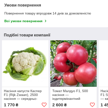
Умови повернення
Повернення товару впродовж 14 днів за домовленістю
Всі умови повернення
Подібні товари компанії
Насіння капусти Каспер
Томат Малдуо F1, 500
Насі
F1 (Rijk Zwaan), 2500
насіння —
F1 S
насіння — середньо-
індитермінантний
— ка
здоба (100 днів),
(Syngenta) фасовка
ран
1 770
2 600
1 4
₴
₴
кольорове
10.2021 року, ЗНИЖКА