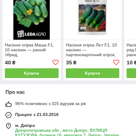
Насіння огірка Маша F1,
Насіння огірка Ліст F1, 10
Насі
10 насінин — ранній
насінин —
ряд 
гібрид,
партенокарпічний огірок,
ранн
партенокарпічний,LEDAAGRO
Rijk Zwaan
парт
40
35
10
₴
₴
(Елі
Купити
Купити
Про нас
96% позитивних з 325 відгуків за рік
Працює з 21.03.2016
м. Дніпро
Дніпропетровська обл., місто Дніпро, ВУЛИЦЯ
КУТУЗОВА, будинок 16, квартира 7, Дніпро, Україна