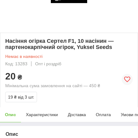
Насіння огірка Сертел F1, 10 насінин —
партенокарпічний огірок, Yuksel Seeds
Немає в наявності
Код: 13283
Опт і роздріб
20
₴
Мінімальна сума замовлення на сайті — 450 ₴
19 ₴
від 3 шт.
Опис
Характеристики
Доставка
Оплата
Умови п
Опис