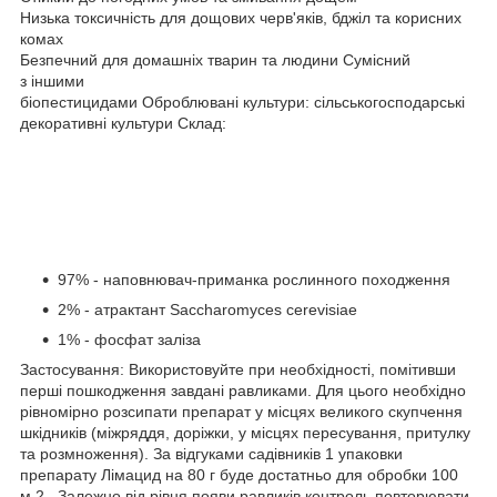
Низька токсичність для дощових черв'яків, бджіл та корисних
комах
Безпечний для домашніх тварин та людини Сумісний
з іншими
біопестицидами Оброблювані культури: сільськогосподарські
декоративні культури Склад:
97% - наповнювач-приманка рослинного походження
2% - атрактант Saccharomyces cerevisiae
1% - фосфат заліза
Застосування: Використовуйте при необхідності, помітивши
перші пошкодження завдані равликами. Для цього необхідно
рівномірно розсипати препарат у місцях великого скупчення
шкідників (міжряддя, доріжки, у місцях пересування, притулку
та розмноження). За відгуками садівників 1 упаковки
препарату Лімацид на 80 г буде достатньо для обробки 100
м
2
. Залежно від рівня появи равликів контроль повторювати