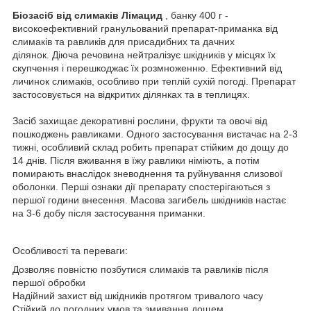
Біозасіб від слимаків Лімацид
, банку 400 г -
високоефективний гранульований препарат-приманка від
слимаків та равликів для присадибних та дачних
ділянок. Діюча речовина нейтралізує шкідників у місцях їх
скупчення і перешкоджає їх розмноженню. Ефективний від
личинок слимаків, особливо при теплій сухій погоді. Препарат
застосовується на відкритих ділянках та в теплицях.
Засіб захищає декоративні рослини, фрукти та овочі від
пошкоджень равликами. Одного застосування вистачає на 2-3
тижні, особливий склад робить препарат стійким до дощу до
14 днів. Після вживання в їжу равлики німіють, а потім
помирають внаслідок зневоднення та руйнування слизової
оболонки. Перші ознаки дії препарату спостерігаються з
першої години внесення. Масова загибель шкідників настає
на 3-6 добу після застосування приманки.
Особливості та переваги:
Дозволяє повністю позбутися слимаків та равликів після
першої обробки
Надійний захист від шкідників протягом тривалого часу
Стійкий до погодних умов та змивання дощем