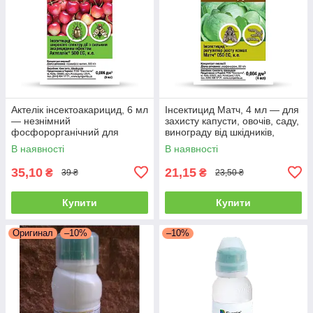
Актелік інсектоакарицид, 6 мл
Інсектицид Матч, 4 мл — для
— незнімний
захисту капусти, овочів, саду,
фосфорорганічний для
винограду від шкідників,
знищення шкідників,
В наявності
В наявності
Syngenta
35,10
21,15
₴
₴
39 ₴
23,50 ₴
Купити
Купити
Оригинал
–10%
–10%