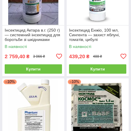
Інсектицид Актара в.г. (250 г)
Інсектицид Енжіо, 100 мл,
— системний інсектицид для
Сингента — захист яблуні,
боротьби зі шкідниками
томатів, цибулі
овочів і саду
В наявності
В наявності
2 759,40
439,20
₴
₴
3 066 ₴
488 ₴
Купити
Купити
–10%
–10%