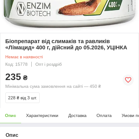
Біопрепарат від слимаків та равликів
«Лімацид» 400 г, дійсний до 05.2026, УЦІНКА
Немає в наявності
Код: 15778
Опт і роздріб
235
₴
Мінімальна сума замовлення на сайті — 450 ₴
228 ₴
від 3 шт.
Опис
Характеристики
Доставка
Оплата
Умови п
Опис