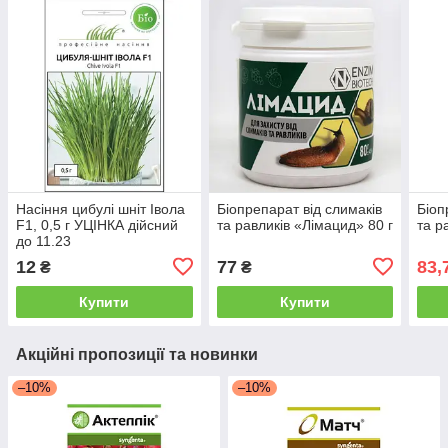
Насіння цибулі шніт Івола
Біопрепарат від слимаків
Біоп
F1, 0,5 г УЦІНКА дійсний
та равликів «Лімацид» 80 г
та р
до 11.23
12
77
83,
₴
₴
Купити
Купити
Акційні пропозиції та новинки
–10%
–10%