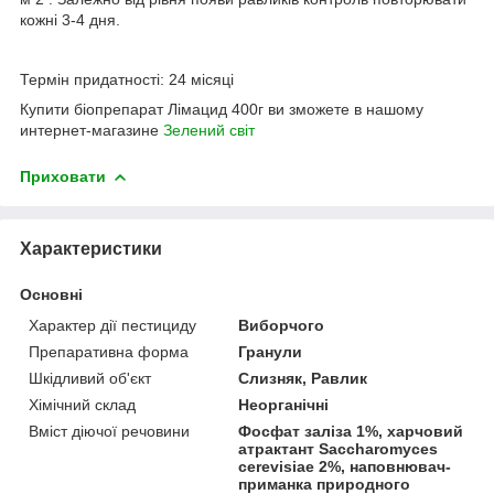
кожні 3-4 дня.
Термін придатності: 24 місяці
Купити біопрепарат Лімацид 400г ви зможете в нашому
интернет-магазине
Зелений свiт
Приховати
Характеристики
Основні
Характер дії пестициду
Виборчого
Препаративна форма
Гранули
Шкідливий об'єкт
Слизняк, Равлик
Хімічний склад
Неорганічні
Вміст діючої речовини
Фосфат заліза 1%, харчовий
атрактант Saccharomyces
cerevisiae 2%, наповнювач-
приманка природного