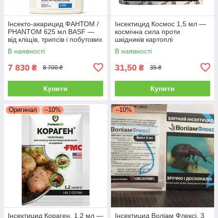
Інсекто-акарицид ФАНТОМ /
Інсектицид Космос 1,5 мл —
PHANTOM 625 мл BASF —
космічна сила проти
від кліщів, трипсів і побутових
шкідників картоплі
шкідників
(колорадський жук, дрот, тля)
В наявності
В наявності
7 830
31,50
₴
₴
8 700 ₴
35 ₴
Купити
Купити
Оригинал
–10%
–10%
Інсектицид Кораген, 1,2 мл —
Інсектицид Воліам Флексі, 3