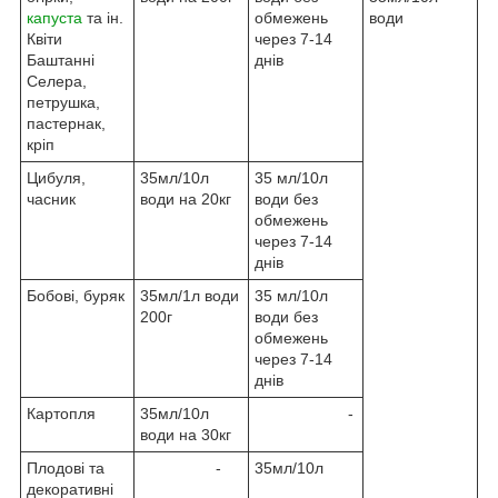
капуста
та ін.
обмежень
води
Квіти
через 7-14
Баштанні
днів
Селера,
петрушка,
пастернак,
кріп
Цибуля,
35мл/10л
35 мл/10л
часник
води на 20кг
води без
обмежень
через 7-14
днів
Бобові, буряк
35мл/1л води
35 мл/10л
200г
води без
обмежень
через 7-14
днів
Картопля
35мл/10л
-
води на 30кг
Плодові та
-
35мл/10л
декоративні