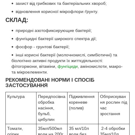
захист від грибкових та бактеріальних хвороб;
відновлення корисної мікрофлори ґрунту.
СКЛАД:
природні азотофиксирующие бактерії;
фунгіцидні бактерії широкого спектра дії;
фосфор - грунтові бактерії;
інші корисні бактерії (молочнокислі, симбіотичні) та
біологічно активні продукти їх життєдіяльності:
фітогормони, вітаміни,
фунгіциди
, амінокислоти, макро-
та мікроелементи.
РЕКОМЕНДОВАНІ НОРМИ І СПОСІБ
ЗАСТОСУВАННЯ
Культура
Передпосівна
Підживлення
Обприскуван
обробка
кореневе
ня рослин під
насіння,
(полив)
час
бульб,
зростання
цибулин
Томати,
35мл/500мл
35 мл/10л
2-4 обробки
огірки,
води на 200г
води без
35мл/10л