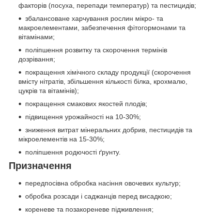
факторів (посуха, перепади температур) та пестицидів;
збалансоване харчування рослин мікро- та
макроелементами, забезпечення фітогормонами та
вітамінами;
поліпшення розвитку та скорочення термінів
дозрівання;
покращення хімічного складу продукції (скорочення
вмісту нітратів, збільшення кількості білка, крохмалю,
цукрів та вітамінів);
покращення смакових якостей плодів;
підвищення урожайності на 10-30%;
зниження витрат мінеральних добрив, пестицидів та
мікроелементів на 15-30%;
поліпшення родючості ґрунту.
Призначення
передпосівна обробка насіння овочевих культур;
обробка розсади і саджанців перед висадкою;
кореневе та позакореневе підживлення;