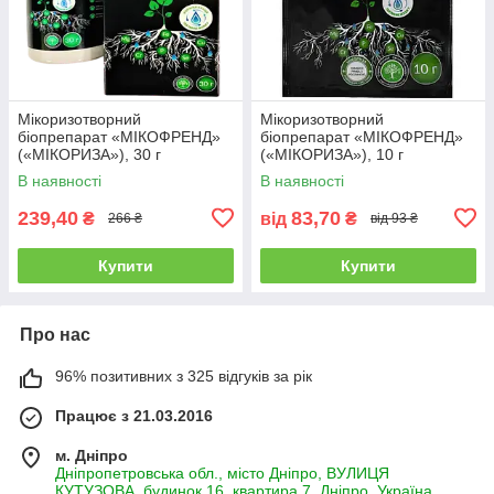
Мікоризотворний
Мікоризотворний
біопрепарат «МІКОФРЕНД»
біопрепарат «МІКОФРЕНД»
(«МІКОРИЗА»), 30 г
(«МІКОРИЗА»), 10 г
В наявності
В наявності
239,40
83,70
₴
від
₴
266 ₴
від 93 ₴
Купити
Купити
Про нас
96% позитивних з 325 відгуків за рік
Працює з 21.03.2016
м. Дніпро
Дніпропетровська обл., місто Дніпро, ВУЛИЦЯ
КУТУЗОВА, будинок 16, квартира 7, Дніпро, Україна