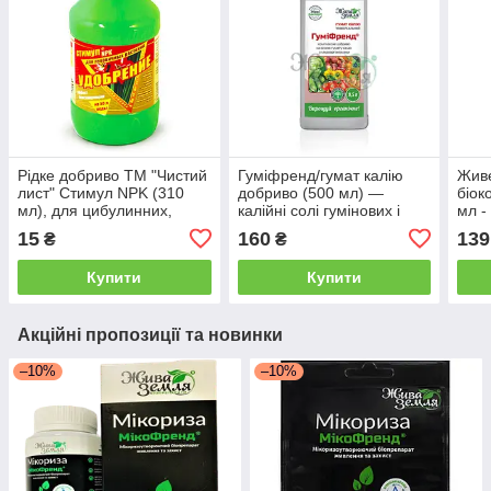
Рідке добриво ТМ "Чистий
Гуміфренд/гумат калію
Жив
лист" Стимул NPK (310
добриво (500 мл) —
біок
мл), для цибулинних,
калійні солі гумінових і
мл -
УЦІНКА дійсний до 05.23
фулевових кислот
БТУ
15
160
139
₴
₴
Купити
Купити
Акційні пропозиції та новинки
–10%
–10%