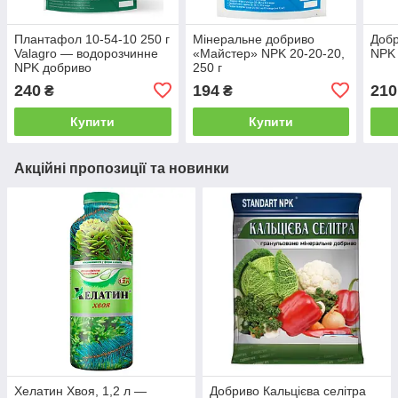
Плантафол 10-54-10 250 г
Мінеральне добриво
Доб
Valagro — водорозчинне
«Майстер» NPK 20-20-20,
NPK 
NPK добриво
250 г
240
194
210
₴
₴
Купити
Купити
Акційні пропозиції та новинки
Хелатин Хвоя, 1,2 л —
Добриво Кальцієва селітра