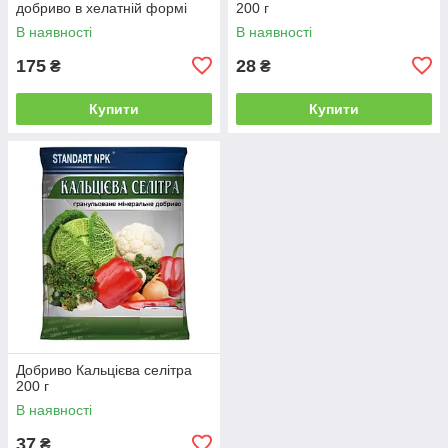
добриво в хелатній формі
200 г
В наявності
В наявності
175
28
₴
₴
Купити
Купити
Добриво Кальцієва селітра
200 г
В наявності
37
₴