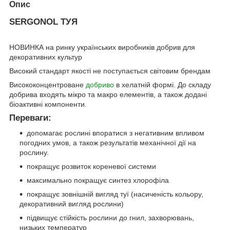
Опис
SERGONOL ТУЯ
НОВИНКА на ринку українських виробників добрив для
декоративних культур
Високий стандарт якості не поступається світовим брендам
Висококонцентроване
добриво
в хелатній формі. До складу
добрива входять мікро та макро елементів, а також додані
біоактивні компоненти.
Переваги:
допомагає рослині впоратися з негативним впливом
погодних умов, а також результатів механічної дії на
рослину.
покращує розвиток кореневої системи
максимально покращує синтез хлорофіла
покращує зовнішній вигляд туї (насиченість кольору,
декоративний вигляд рослини)
підвищує стійкість рослини до гнил, захворювань,
низьких температур