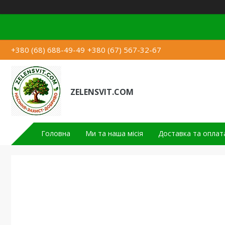
+380 (68) 688-49-49
+380 (67) 567-32-67
ZELENSVIT.COM
Головна
Ми та наша місія
Доставка та оплат