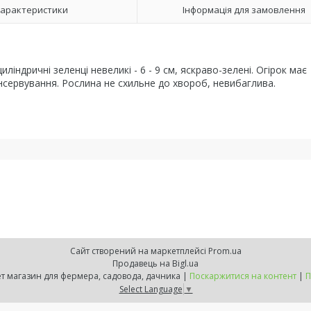
арактеристики
Інформація для замовлення
ліндричні зеленці невеликі - 6 - 9 см, яскраво-зелені. Огірок має
нсервування. Рослина не схильне до хвороб, невибаглива.
Сайт створений на маркетплейсі
Prom.ua
Продавець на Bigl.ua
ZELENSVIT.COM — інтернет магазин для фермера, садовода, дачника |
Поскаржитися на контент
|
П
Select Language
▼