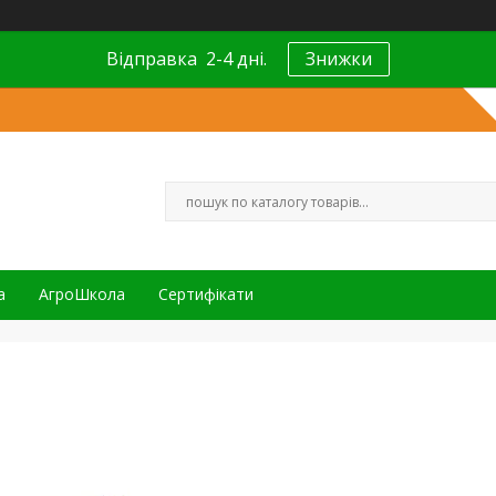
Відправка 2-4 дні.
Знижки
а
АгроШкола
Сертифікати