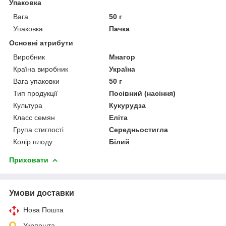
Упаковка
Вага
50 г
Упаковка
Пачка
Основні атрибути
Виробник
Мнагор
Країна виробник
Україна
Вага упаковки
50 г
Тип продукції
Посівний (насіння)
Культура
Кукурудза
Класс семян
Еліта
Група стиглості
Середньостигла
Колір плоду
Білий
Приховати
Умови доставки
Нова Пошта
Укрпошта