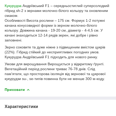
Кукурудза
Андріївський F1 – середньостиглий суперсолодкий
гібрид sh-2 з зернами молочно-білого кольору та оновленим
смаком.
Особливості Висота рослини – 175 см. Формує 1-2 потужні
качана конусовидної форми із зерном молочно-білого
кольору. Довжина качана - 19-20 см, діаметр - 4-4,5 см. У
качані знаходиться 12-14 рядів зерен, які добре і рівно
заповнені.
Зерно соковите та дуже ніжне з підвищеним вмістом цукрів
(22%). Гібрид стійкий до несприятливих погодних умов.
Кукурудза Андріївський F1 підходить для нового ринку.
Умови для вирощування Вирощується у відкритому ґрунті.
Вегетаційний період рослини триває 76-78 днів. Слід
пам'ятати, що просторова ізоляція від зернової та цукрової
кукурудзи su-, se-типів повинна бути не менше 300 м-коду.
Приховати
Характеристики