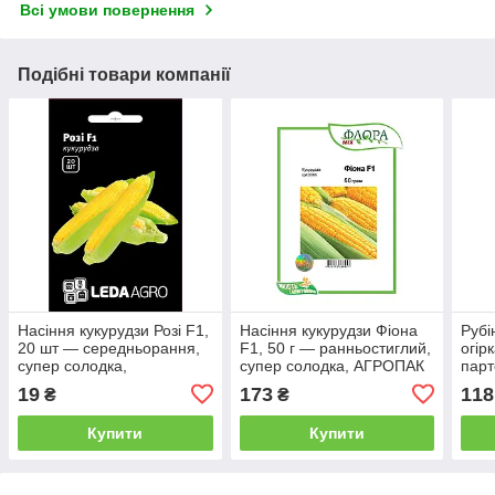
Всі умови повернення
Подібні товари компанії
Насіння кукурудзи Розі F1,
Насіння кукурудзи Фіона
Рубі
20 шт — середньорання,
F1, 50 г — ранньостиглий,
огір
супер солодка,
супер солодка, АГРОПАК
парт
LEDAAGRO
сере
19
173
118
₴
₴
Купити
Купити