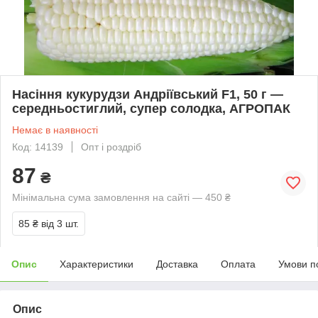
Насіння кукурудзи Андріївський F1, 50 г —
середньостиглий, супер солодка, АГРОПАК
Немає в наявності
Код: 14139
Опт і роздріб
87
₴
Мінімальна сума замовлення на сайті — 450 ₴
85 ₴
від 3 шт.
Опис
Характеристики
Доставка
Оплата
Умови п
Опис