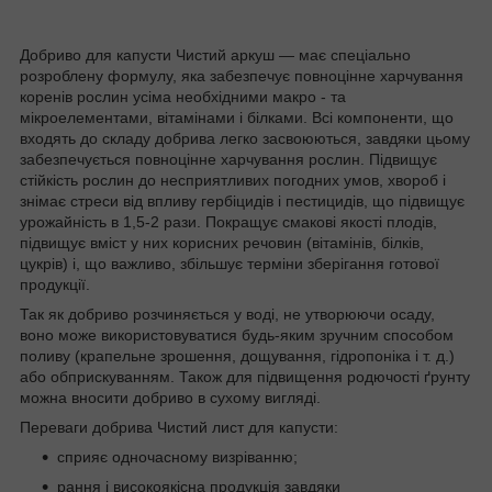
Добриво для капусти Чистий аркуш — має спеціально
розроблену формулу, яка забезпечує повноцінне харчування
коренів рослин усіма необхідними макро - та
мікроелементами, вітамінами і білками. Всі компоненти, що
входять до складу добрива легко засвоюються, завдяки цьому
забезпечується повноцінне харчування рослин. Підвищує
стійкість рослин до несприятливих погодних умов, хвороб і
знімає стреси від впливу гербіцидів і пестицидів, що підвищує
урожайність в 1,5-2 рази. Покращує смакові якості плодів,
підвищує вміст у них корисних речовин (вітамінів, білків,
цукрів) і, що важливо, збільшує терміни зберігання готової
продукції.
Так як добриво розчиняється у воді, не утворюючи осаду,
воно може використовуватися будь-яким зручним способом
поливу (крапельне зрошення, дощування, гідропоніка і т. д.)
або обприскуванням. Також для підвищення родючості ґрунту
можна вносити добриво в сухому вигляді.
Переваги добрива Чистий лист для капусти:
сприяє одночасному визріванню;
рання і високоякісна продукція завдяки