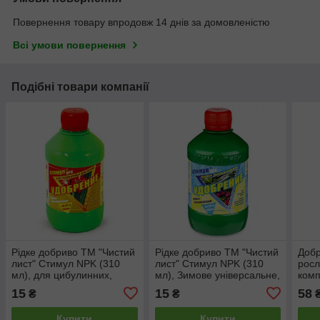
Повернення товару впродовж 14 днів за домовленістю
Всі умови повернення
Подібні товари компанії
Рідке добриво ТМ "Чистий
Рідке добриво ТМ "Чистий
Добр
лист" Стимул NPK (310
лист" Стимул NPK (310
росл
мл), для цибулинних,
мл), Зимове універсальне,
комп
УЦІНКА дійсний до 05.23
УЦІНКА дійсний до 11.22
15
15
58
₴
₴
Купити
Купити