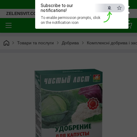
×
Відправка 2-4 дні.
Subscribe to our
notifications!
ZELENSVIT.COM
To enable permission prompts, click
ESC
on the notification icon
Товари та послуги
Добрива
Комплексні добрива і за