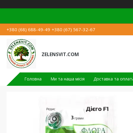
+380 (68) 688-49-49
+380 (67) 567-32-67
ZELENSVIT.COM
Головна
Ми та наша місія
Доставка та оплат