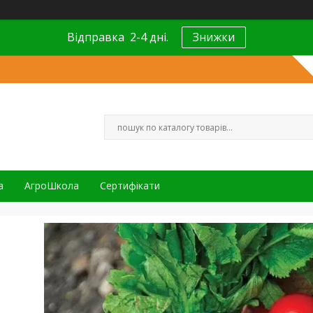
Відправка 2-4 дні.
Знижки
а
АгроШкола
Сертифікати