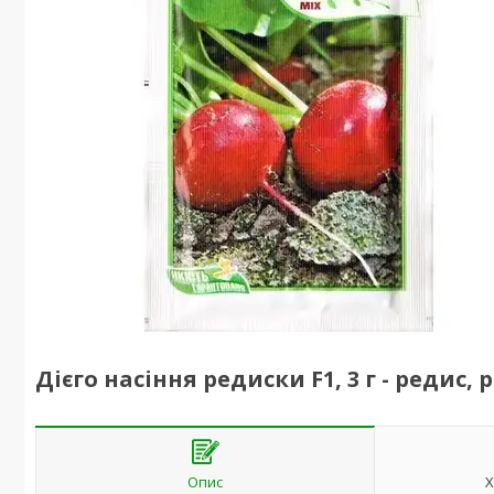
Дієго насіння редиски F1, 3 г - редис, 
Опис
Х