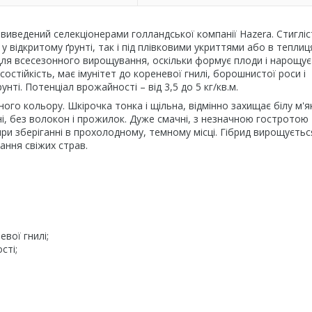
 виведений селекціонерами голландської компанії Hazera. Стигліс
у відкритому ґрунті, так і під плівковими укриттями або в теплиц
 для всесезонного вирощування, оскільки формує плоди і нарощує
остійкість, має імунітет до кореневої гнилі, борошнистої роси і
унті. Потенціал врожайності – від 3,5 до 5 кг/кв.м.
ого кольору. Шкірочка тонка і щільна, відмінно захищає білу м'я
ьні, без волокон і прожилок. Дуже смачні, з незначною гостротою
при зберіганні в прохолодному, темному місці. Гібрид вирощуєтьс
ання свіжих страв.
вої гнилі;
сті;