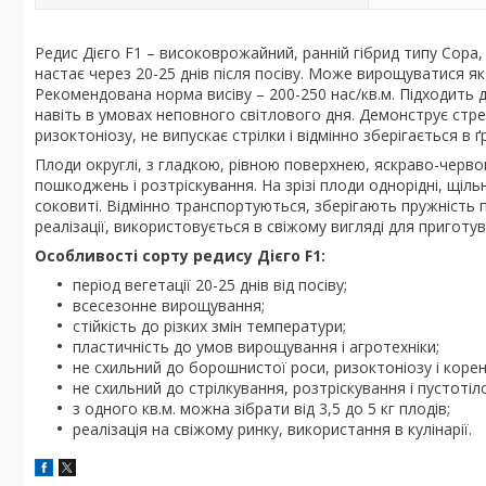
Редис Дієго F1 – високоврожайний, ранній гібрид типу Сора,
настає через 20-25 днів після посіву. Може вирощуватися як 
Рекомендована норма висіву – 200-250 нас/кв.м. Підходить
навіть в умовах неповного світлового дня. Демонструє стрес
ризоктоніозу, не випускає стрілки і відмінно зберігається в ґр
Плоди округлі, з гладкою, рівною поверхнею, яскраво-червон
пошкоджень і розтріскування. На зрізі плоди однорідні, щіл
соковиті. Відмінно транспортуються, зберігають пружність 
реалізації, використовується в свіжому вигляді для приготув
Особливості сорту редису Дієго F1:
період вегетації 20-25 днів від посіву;
всесезонне вирощування;
стійкість до різких змін температури;
пластичність до умов вирощування і агротехніки;
не схильний до борошнистої роси, ризоктоніозу і корене
не схильний до стрілкування, розтріскування і пустотіло
з одного кв.м. можна зібрати від 3,5 до 5 кг плодів;
реалізація на свіжому ринку, використання в кулінарії.