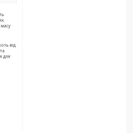
ть
ях.
 масу
коть від
 та
я для