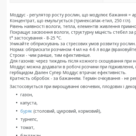
Моддус - регулятор росту рослин, що модулює бажання = ар
Концентрат, що емульгується (тринексапак-етил, 250 г/л).
Рівень наявності вологи, тепла, елементів живлення примн
Покращує засвоєння вологи, структурну міцність стебел за
t° застосування - 8-25 °С.
Уникайте обприскувань за стресових умов розвитку рослин.
Норма: обприскати розчином 4 мл на 4-6 л води (враховуйте 
Строки - чим раніше, тим ефективніше.
Для газонів: через тиждень після кожного скошування при нор
Моддус можна додавати в робочі розчини при підживленні, пр
гербіцидом Діален Супер Моддус втрачає ефективність.
Кратність обробок - за бажанням. Термін очікування - не р
Застосовується при вирощуванні овочевих, плодових і деко
газон,
капуста,
буряк
(столовий, цукровий, кормовий),
турнепс,
томат,
баклажан,