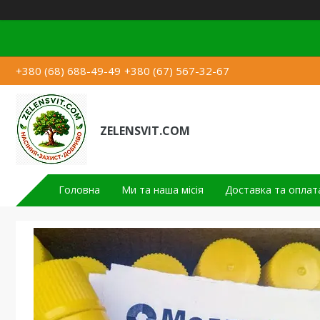
+380 (68) 688-49-49
+380 (67) 567-32-67
ZELENSVIT.COM
Головна
Ми та наша місія
Доставка та оплат