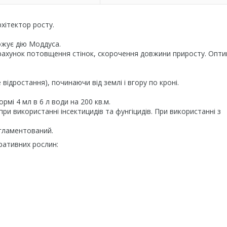
хітектор росту.
ожує дію Моддуса.
 рахунок потовщення стінок, скорочення довжини приросту. Опт
відростання), починаючи від землі і вгору по кроні.
мі 4 мл в 6 л води на 200 кв.м.
и використанні інсектицидів та фунгіцидів. При використанні з
егламентований.
ративних рослин: