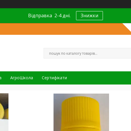
Відправка 2-4 дні.
Знижки
а
АгроШкола
Сертифікати