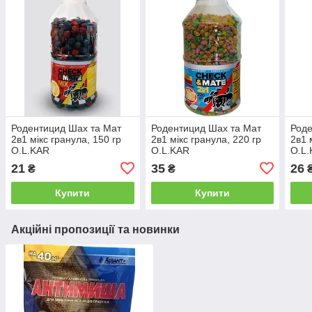
Родентицид Шах та Мат
Родентицид Шах та Мат
Роде
2в1 мікс гранула, 150 гр
2в1 мікс гранула, 220 гр
2в1 
O.L.KAR
O.L.KAR
O.L
21
35
26
₴
₴
Купити
Купити
Акційні пропозиції та новинки