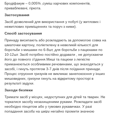
Бродіфакум – 0,005% ,суміш харчових компонентів,
приваблювачі, гіркота.
Застосування
Засіб дозволений для використання у побуті (у житлових і
нежитлових приміщеннях та поруч з ними).
Спосіб застосування
Принаду висипають або розкладають за допомогою совка на
шматочки картону, поліетилену в невеликій кількості для
боротьби з мишами по 6-8шт, для боротьби з пацюками по
10-12шт. Засіб потрібно постійно додавати , не допускаючи
його до повного з’їдання.Миші та пацюки з легкістю
приманюються особливими речовинами, що знаходяться у
засобі, і гинуть протягом 3-7 днів після поїдання принади.
Процес отруєння гризунів не викликає занепокоєння у інших
мишовидних, гризуни гинуть на відкритому просторі в
результаті задухи.
Заходи безпеки
Тримати засіб у місцях, недоступних для дітей та тварин. Не
торкатися засобу незахищеними руками. Розкладати засіб
необхідно пінцетом або у гумових рукавичках. У разі
попадання засобу на шкіру негайно промити значною