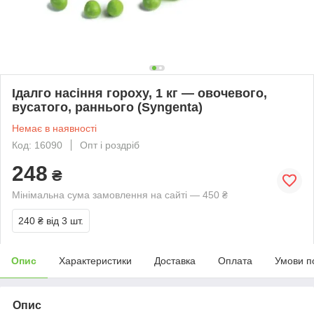
Ідалго насіння гороху, 1 кг — овочевого,
вусатого, раннього (Syngenta)
Немає в наявності
Код: 16090
Опт і роздріб
248
₴
Мінімальна сума замовлення на сайті — 450 ₴
240 ₴
від 3 шт.
Опис
Характеристики
Доставка
Оплата
Умови п
Опис