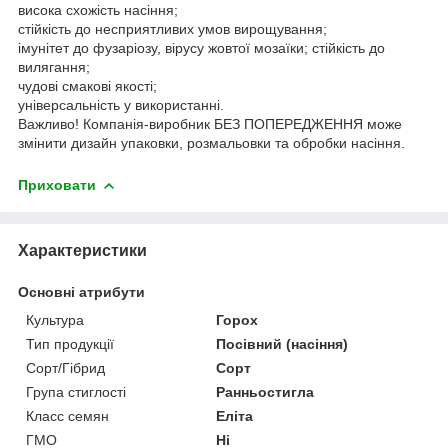
висока схожість насіння;
стійкість до несприятливих умов вирощування;
імунітет до фузаріозу, вірусу жовтої мозаїки; стійкість до
вилягання;
чудові смакові якості;
універсальність у використанні.
Важливо! Компанія-виробник БЕЗ ПОПЕРЕДЖЕННЯ може
змінити дизайн упаковки, розмальовки та обробки насіння.
Приховати
Характеристики
Основні атрибути
Культура
Горох
Тип продукції
Посівний (насіння)
Сорт/Гібрид
Сорт
Група стиглості
Ранньостигла
Класс семян
Еліта
ГМО
Ні