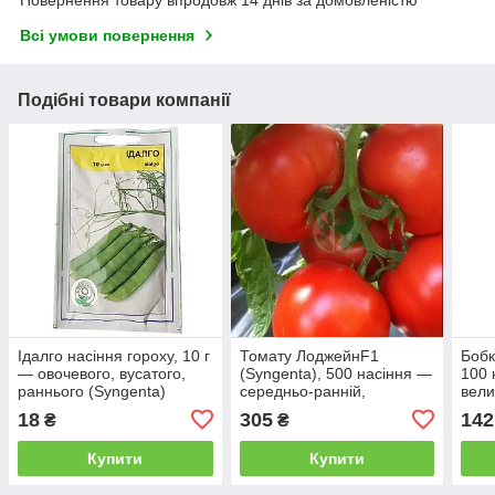
Повернення товару впродовж 14 днів за домовленістю
Всі умови повернення
Подібні товари компанії
Ідалго насіння гороху, 10 г
Томату ЛоджейнF1
Бобк
— овочевого, вусатого,
(Syngenta), 500 насіння —
100 
раннього (Syngenta)
середньо-ранній,
вели
червоний,
низь
18
305
142
₴
₴
детермінантний, круглий,
Syng
фасовка 10.2021, УЦІНКА
Купити
Купити