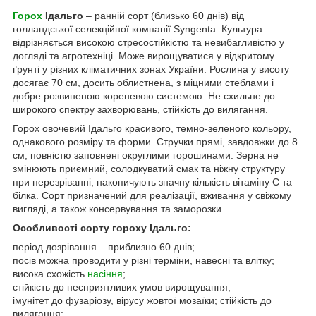
Горох
Ідальго
– ранній сорт (близько 60 днів) від
голландської селекційної компанії Syngenta. Культура
відрізняється високою стресостійкістю та невибагливістю у
догляді та агротехніці. Може вирощуватися у відкритому
ґрунті у різних кліматичних зонах України. Рослина у висоту
досягає 70 см, досить облистнена, з міцними стеблами і
добре розвиненою кореневою системою. Не схильне до
широкого спектру захворювань, стійкість до вилягання.
Горох овочевий Ідальго красивого, темно-зеленого кольору,
однакового розміру та форми. Стручки прямі, завдовжки до 8
см, повністю заповнені округлими горошинами. Зерна не
змінюють приємний, солодкуватий смак та ніжну структуру
при перезріванні, накопичують значну кількість вітаміну С та
білка. Сорт призначений для реалізації, вживання у свіжому
вигляді, а також консервування та заморозки.
Особливості сорту гороху Ідальго:
період дозрівання – приблизно 60 днів;
посів можна проводити у різні терміни, навесні та влітку;
висока схожість
насіння
;
стійкість до несприятливих умов вирощування;
імунітет до фузаріозу, вірусу жовтої мозаїки; стійкість до
вилягання;